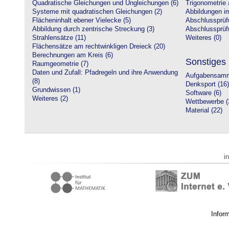
Quadratische Gleichungen und Ungleichungen (6)
Trigonometrie 
Systeme mit quadratischen Gleichungen (2)
Abbildungen i
Flächeninhalt ebener Vielecke (5)
Abschlussprüf
Abbildung durch zentrische Streckung (3)
Abschlussprüfu
Strahlensätze (11)
Weiteres (0)
Flächensätze am rechtwinkligen Dreieck (20)
Berechnungen am Kreis (6)
Sonstiges
Raumgeometrie (7)
Daten und Zufall: Pfadregeln und ihre Anwendung
Aufgabensamm
(8)
Denksport (16)
Grundwissen (1)
Software (6)
Weiteres (2)
Wettbewerbe (
Material (22)
i
Infor