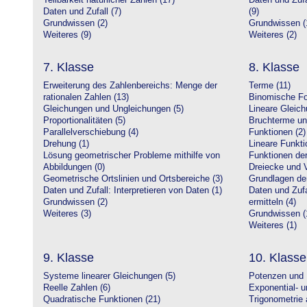
Teilbarkeit natürlicher Zahlen (17)
Daten und Zufa
Daten und Zufall (7)
(9)
Grundwissen (2)
Grundwissen (
Weiteres (9)
Weiteres (2)
7. Klasse
8. Klasse
Erweiterung des Zahlenbereichs: Menge der
Terme (11)
rationalen Zahlen (13)
Binomische Fo
Gleichungen und Ungleichungen (5)
Lineare Gleic
Proportionalitäten (5)
Bruchterme un
Parallelverschiebung (4)
Funktionen (2)
Drehung (1)
Lineare Funkti
Lösung geometrischer Probleme mithilfe von
Funktionen der 
Abbildungen (0)
Dreiecke und V
Geometrische Ortslinien und Ortsbereiche (3)
Grundlagen de
Daten und Zufall: Interpretieren von Daten (1)
Daten und Zufa
Grundwissen (2)
ermitteln (4)
Weiteres (3)
Grundwissen (
Weiteres (1)
9. Klasse
10. Klasse
Systeme linearer Gleichungen (5)
Potenzen und 
Reelle Zahlen (6)
Exponential- u
Quadratische Funktionen (21)
Trigonometrie 