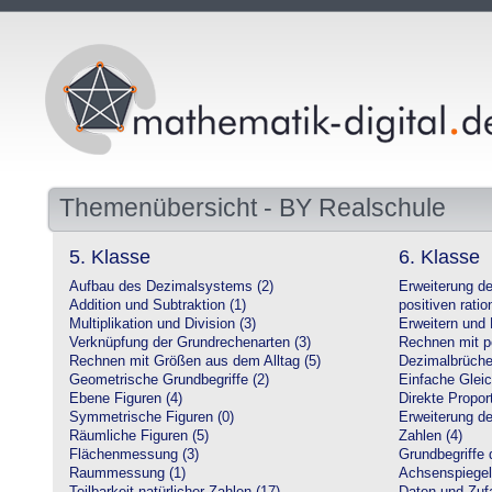
Themenübersicht - BY Realschule
5. Klasse
6. Klasse
Aufbau des Dezimalsystems (2)
Erweiterung d
Addition und Subtraktion (1)
positiven ratio
Multiplikation und Division (3)
Erweitern und 
Verknüpfung der Grundrechenarten (3)
Rechnen mit po
Rechnen mit Größen aus dem Alltag (5)
Dezimalbrüche
Geometrische Grundbegriffe (2)
Einfache Glei
Ebene Figuren (4)
Direkte Proport
Symmetrische Figuren (0)
Erweiterung d
Räumliche Figuren (5)
Zahlen (4)
Flächenmessung (3)
Grundbegriffe 
Raummessung (1)
Achsenspiegel