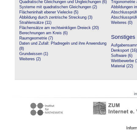
Quadratische Gleichungen und Ungleichungen (6)
Trigonometrie 
Systeme mit quadratischen Gleichungen (2)
Abbildungen i
Flächeninhalt ebener Vielecke (5)
Abschlussprüf
Abbildung durch zentrische Streckung (3)
Abschlussprüfu
Strahlensätze (11)
Weiteres (0)
Flächensätze am rechtwinkligen Dreieck (20)
Berechnungen am Kreis (6)
Sonstiges
Raumgeometrie (7)
Daten und Zufall: Pfadregeln und ihre Anwendung
Aufgabensamm
(8)
Denksport (16)
Grundwissen (1)
Software (6)
Weiteres (2)
Wettbewerbe (
Material (22)
i
Infor