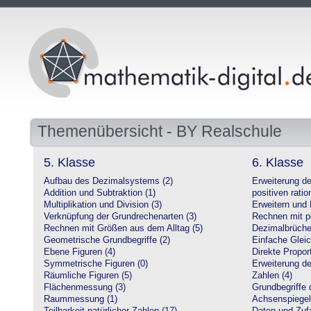
Themenübersicht - BY Realschule
5. Klasse
6. Klasse
Aufbau des Dezimalsystems (2)
Erweiterung d
Addition und Subtraktion (1)
positiven ratio
Multiplikation und Division (3)
Erweitern und 
Verknüpfung der Grundrechenarten (3)
Rechnen mit po
Rechnen mit Größen aus dem Alltag (5)
Dezimalbrüche
Geometrische Grundbegriffe (2)
Einfache Glei
Ebene Figuren (4)
Direkte Proport
Symmetrische Figuren (0)
Erweiterung d
Räumliche Figuren (5)
Zahlen (4)
Flächenmessung (3)
Grundbegriffe 
Raummessung (1)
Achsenspiegel