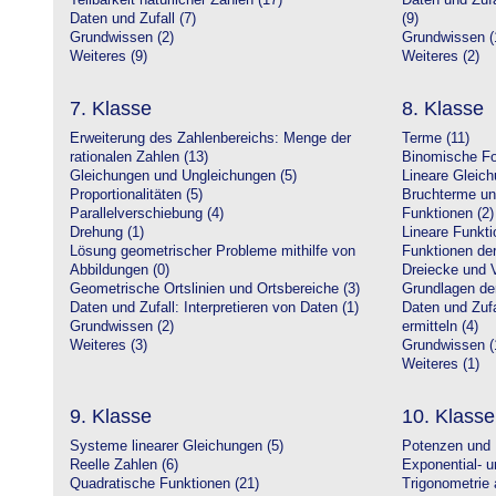
Teilbarkeit natürlicher Zahlen (17)
Daten und Zufa
Daten und Zufall (7)
(9)
Grundwissen (2)
Grundwissen (
Weiteres (9)
Weiteres (2)
7. Klasse
8. Klasse
Erweiterung des Zahlenbereichs: Menge der
Terme (11)
rationalen Zahlen (13)
Binomische Fo
Gleichungen und Ungleichungen (5)
Lineare Gleic
Proportionalitäten (5)
Bruchterme un
Parallelverschiebung (4)
Funktionen (2)
Drehung (1)
Lineare Funkti
Lösung geometrischer Probleme mithilfe von
Funktionen der 
Abbildungen (0)
Dreiecke und V
Geometrische Ortslinien und Ortsbereiche (3)
Grundlagen de
Daten und Zufall: Interpretieren von Daten (1)
Daten und Zufa
Grundwissen (2)
ermitteln (4)
Weiteres (3)
Grundwissen (
Weiteres (1)
9. Klasse
10. Klasse
Systeme linearer Gleichungen (5)
Potenzen und 
Reelle Zahlen (6)
Exponential- u
Quadratische Funktionen (21)
Trigonometrie 