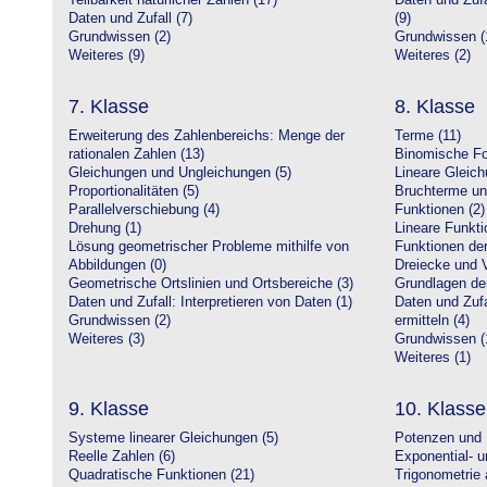
Teilbarkeit natürlicher Zahlen (17)
Daten und Zufa
Daten und Zufall (7)
(9)
Grundwissen (2)
Grundwissen (
Weiteres (9)
Weiteres (2)
7. Klasse
8. Klasse
Erweiterung des Zahlenbereichs: Menge der
Terme (11)
rationalen Zahlen (13)
Binomische Fo
Gleichungen und Ungleichungen (5)
Lineare Gleic
Proportionalitäten (5)
Bruchterme un
Parallelverschiebung (4)
Funktionen (2)
Drehung (1)
Lineare Funkti
Lösung geometrischer Probleme mithilfe von
Funktionen der 
Abbildungen (0)
Dreiecke und V
Geometrische Ortslinien und Ortsbereiche (3)
Grundlagen de
Daten und Zufall: Interpretieren von Daten (1)
Daten und Zufa
Grundwissen (2)
ermitteln (4)
Weiteres (3)
Grundwissen (
Weiteres (1)
9. Klasse
10. Klasse
Systeme linearer Gleichungen (5)
Potenzen und 
Reelle Zahlen (6)
Exponential- u
Quadratische Funktionen (21)
Trigonometrie 