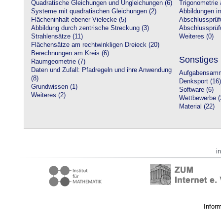
Quadratische Gleichungen und Ungleichungen (6)
Trigonometrie 
Systeme mit quadratischen Gleichungen (2)
Abbildungen i
Flächeninhalt ebener Vielecke (5)
Abschlussprüf
Abbildung durch zentrische Streckung (3)
Abschlussprüfu
Strahlensätze (11)
Weiteres (0)
Flächensätze am rechtwinkligen Dreieck (20)
Berechnungen am Kreis (6)
Sonstiges
Raumgeometrie (7)
Daten und Zufall: Pfadregeln und ihre Anwendung
Aufgabensamm
(8)
Denksport (16)
Grundwissen (1)
Software (6)
Weiteres (2)
Wettbewerbe (
Material (22)
i
Infor