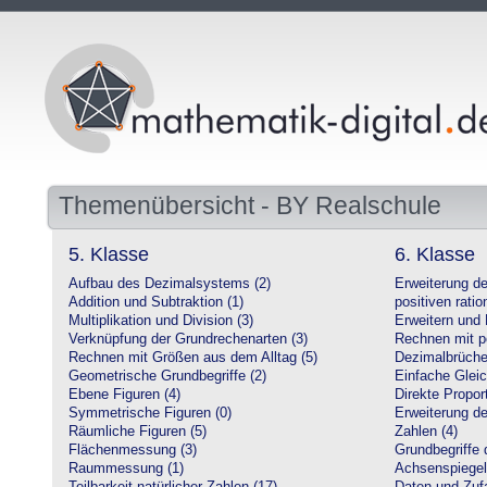
Themenübersicht - BY Realschule
5. Klasse
6. Klasse
Aufbau des Dezimalsystems (2)
Erweiterung d
Addition und Subtraktion (1)
positiven ratio
Multiplikation und Division (3)
Erweitern und 
Verknüpfung der Grundrechenarten (3)
Rechnen mit po
Rechnen mit Größen aus dem Alltag (5)
Dezimalbrüche
Geometrische Grundbegriffe (2)
Einfache Glei
Ebene Figuren (4)
Direkte Proport
Symmetrische Figuren (0)
Erweiterung d
Räumliche Figuren (5)
Zahlen (4)
Flächenmessung (3)
Grundbegriffe 
Raummessung (1)
Achsenspiegel