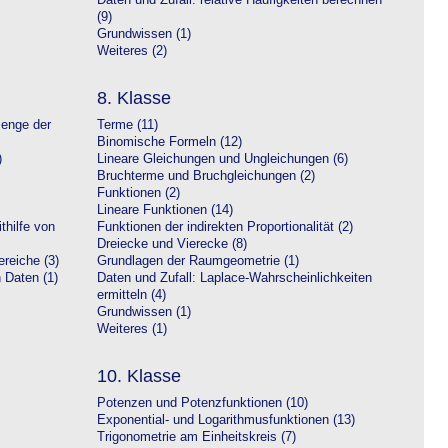
Daten und Zufall: relative Häufigkeiten berechnen
(9)
Grundwissen (1)
Weiteres (2)
8. Klasse
Menge der
Terme (11)
Binomische Formeln (12)
)
Lineare Gleichungen und Ungleichungen (6)
Bruchterme und Bruchgleichungen (2)
Funktionen (2)
Lineare Funktionen (14)
hilfe von
Funktionen der indirekten Proportionalität (2)
Dreiecke und Vierecke (8)
reiche (3)
Grundlagen der Raumgeometrie (1)
n Daten (1)
Daten und Zufall: Laplace-Wahrscheinlichkeiten
ermitteln (4)
Grundwissen (1)
Weiteres (1)
10. Klasse
Potenzen und Potenzfunktionen (10)
Exponential- und Logarithmusfunktionen (13)
Trigonometrie am Einheitskreis (7)