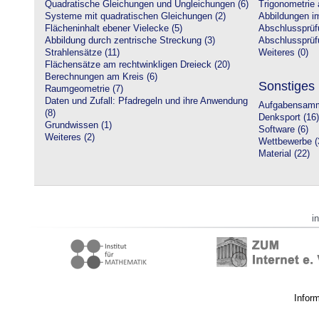
Quadratische Gleichungen und Ungleichungen (6)
Trigonometrie 
Systeme mit quadratischen Gleichungen (2)
Abbildungen i
Flächeninhalt ebener Vielecke (5)
Abschlussprüf
Abbildung durch zentrische Streckung (3)
Abschlussprüfu
Strahlensätze (11)
Weiteres (0)
Flächensätze am rechtwinkligen Dreieck (20)
Berechnungen am Kreis (6)
Sonstiges
Raumgeometrie (7)
Daten und Zufall: Pfadregeln und ihre Anwendung
Aufgabensamm
(8)
Denksport (16)
Grundwissen (1)
Software (6)
Weiteres (2)
Wettbewerbe (
Material (22)
i
Infor