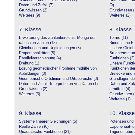
Teilbarkeit natürlicher Zahlen (17)
Daten und Zufa
Daten und Zufall (7)
(9)
Grundwissen (2)
Grundwissen (
Weiteres (9)
Weiteres (2)
7. Klasse
8. Klasse
Erweiterung des Zahlenbereichs: Menge der
Terme (11)
rationalen Zahlen (13)
Binomische Fo
Gleichungen und Ungleichungen (5)
Lineare Gleic
Proportionalitäten (5)
Bruchterme un
Parallelverschiebung (4)
Funktionen (2)
Drehung (1)
Lineare Funkti
Lösung geometrischer Probleme mithilfe von
Funktionen der 
Abbildungen (0)
Dreiecke und V
Geometrische Ortslinien und Ortsbereiche (3)
Grundlagen de
Daten und Zufall: Interpretieren von Daten (1)
Daten und Zufa
Grundwissen (2)
ermitteln (4)
Weiteres (3)
Grundwissen (
Weiteres (1)
9. Klasse
10. Klasse
Systeme linearer Gleichungen (5)
Potenzen und 
Reelle Zahlen (6)
Exponential- u
Quadratische Funktionen (21)
Trigonometrie 