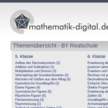
Themenübersicht - BY Realschule
5. Klasse
6. Klasse
Aufbau des Dezimalsystems (2)
Erweiterung d
Addition und Subtraktion (1)
positiven ratio
Multiplikation und Division (3)
Erweitern und 
Verknüpfung der Grundrechenarten (3)
Rechnen mit po
Rechnen mit Größen aus dem Alltag (5)
Dezimalbrüche
Geometrische Grundbegriffe (2)
Einfache Glei
Ebene Figuren (4)
Direkte Proport
Symmetrische Figuren (0)
Erweiterung d
Räumliche Figuren (5)
Zahlen (4)
Flächenmessung (3)
Grundbegriffe 
Raummessung (1)
Achsenspiegel