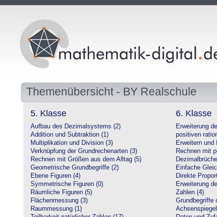
Themenübersicht - BY Realschule
5. Klasse
6. Klasse
Aufbau des Dezimalsystems (2)
Erweiterung d
Addition und Subtraktion (1)
positiven ratio
Multiplikation und Division (3)
Erweitern und 
Verknüpfung der Grundrechenarten (3)
Rechnen mit po
Rechnen mit Größen aus dem Alltag (5)
Dezimalbrüche
Geometrische Grundbegriffe (2)
Einfache Glei
Ebene Figuren (4)
Direkte Proport
Symmetrische Figuren (0)
Erweiterung d
Räumliche Figuren (5)
Zahlen (4)
Flächenmessung (3)
Grundbegriffe 
Raummessung (1)
Achsenspiegel