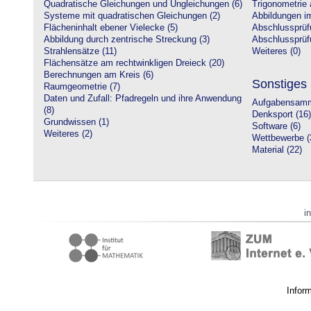
Quadratische Gleichungen und Ungleichungen (6)
Trigonometrie 
Systeme mit quadratischen Gleichungen (2)
Abbildungen i
Flächeninhalt ebener Vielecke (5)
Abschlussprüf
Abbildung durch zentrische Streckung (3)
Abschlussprüfu
Strahlensätze (11)
Weiteres (0)
Flächensätze am rechtwinkligen Dreieck (20)
Berechnungen am Kreis (6)
Sonstiges
Raumgeometrie (7)
Daten und Zufall: Pfadregeln und ihre Anwendung
Aufgabensamm
(8)
Denksport (16)
Grundwissen (1)
Software (6)
Weiteres (2)
Wettbewerbe (
Material (22)
i
Infor