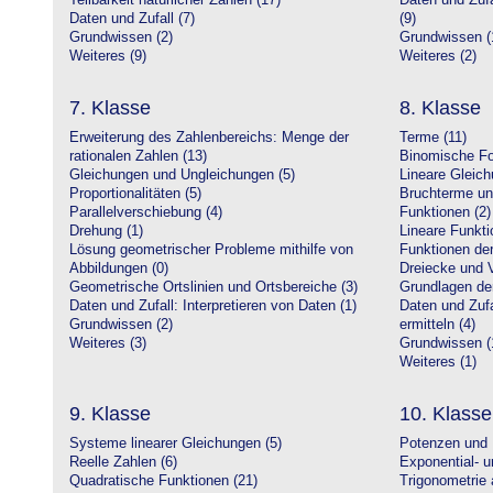
Teilbarkeit natürlicher Zahlen (17)
Daten und Zufa
Daten und Zufall (7)
(9)
Grundwissen (2)
Grundwissen (
Weiteres (9)
Weiteres (2)
7. Klasse
8. Klasse
Erweiterung des Zahlenbereichs: Menge der
Terme (11)
rationalen Zahlen (13)
Binomische Fo
Gleichungen und Ungleichungen (5)
Lineare Gleic
Proportionalitäten (5)
Bruchterme un
Parallelverschiebung (4)
Funktionen (2)
Drehung (1)
Lineare Funkti
Lösung geometrischer Probleme mithilfe von
Funktionen der 
Abbildungen (0)
Dreiecke und V
Geometrische Ortslinien und Ortsbereiche (3)
Grundlagen de
Daten und Zufall: Interpretieren von Daten (1)
Daten und Zufa
Grundwissen (2)
ermitteln (4)
Weiteres (3)
Grundwissen (
Weiteres (1)
9. Klasse
10. Klasse
Systeme linearer Gleichungen (5)
Potenzen und 
Reelle Zahlen (6)
Exponential- u
Quadratische Funktionen (21)
Trigonometrie 