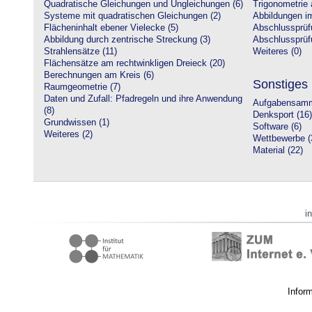
Quadratische Gleichungen und Ungleichungen (6)
Trigonometrie 
Systeme mit quadratischen Gleichungen (2)
Abbildungen i
Flächeninhalt ebener Vielecke (5)
Abschlussprüf
Abbildung durch zentrische Streckung (3)
Abschlussprüfu
Strahlensätze (11)
Weiteres (0)
Flächensätze am rechtwinkligen Dreieck (20)
Berechnungen am Kreis (6)
Sonstiges
Raumgeometrie (7)
Daten und Zufall: Pfadregeln und ihre Anwendung
Aufgabensamm
(8)
Denksport (16)
Grundwissen (1)
Software (6)
Weiteres (2)
Wettbewerbe (
Material (22)
i
Infor