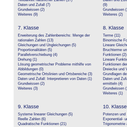
Teilbarkeit natürlicher Zahlen (17)
Daten und Zufa
Daten und Zufall (7)
(9)
Grundwissen (2)
Grundwissen (
Weiteres (9)
Weiteres (2)
7. Klasse
8. Klasse
Erweiterung des Zahlenbereichs: Menge der
Terme (11)
rationalen Zahlen (13)
Binomische Fo
Gleichungen und Ungleichungen (5)
Lineare Gleic
Proportionalitäten (5)
Bruchterme un
Parallelverschiebung (4)
Funktionen (2)
Drehung (1)
Lineare Funkti
Lösung geometrischer Probleme mithilfe von
Funktionen der 
Abbildungen (0)
Dreiecke und V
Geometrische Ortslinien und Ortsbereiche (3)
Grundlagen de
Daten und Zufall: Interpretieren von Daten (1)
Daten und Zufa
Grundwissen (2)
ermitteln (4)
Weiteres (3)
Grundwissen (
Weiteres (1)
9. Klasse
10. Klasse
Systeme linearer Gleichungen (5)
Potenzen und 
Reelle Zahlen (6)
Exponential- u
Quadratische Funktionen (21)
Trigonometrie 