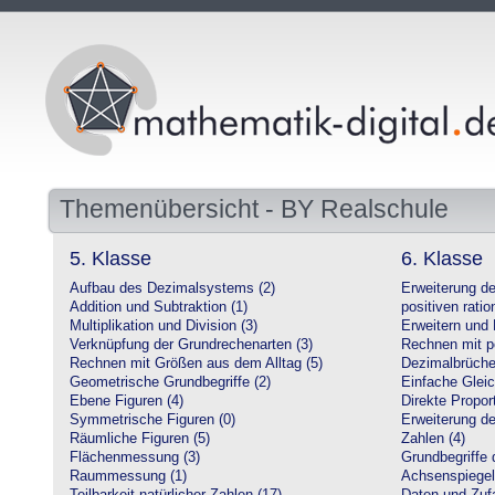
Themenübersicht - BY Realschule
5. Klasse
6. Klasse
Aufbau des Dezimalsystems (2)
Erweiterung d
Addition und Subtraktion (1)
positiven ratio
Multiplikation und Division (3)
Erweitern und 
Verknüpfung der Grundrechenarten (3)
Rechnen mit po
Rechnen mit Größen aus dem Alltag (5)
Dezimalbrüche
Geometrische Grundbegriffe (2)
Einfache Glei
Ebene Figuren (4)
Direkte Proport
Symmetrische Figuren (0)
Erweiterung d
Räumliche Figuren (5)
Zahlen (4)
Flächenmessung (3)
Grundbegriffe 
Raummessung (1)
Achsenspiegel