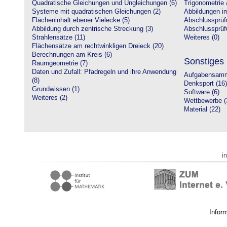
Quadratische Gleichungen und Ungleichungen (6)
Trigonometrie 
Systeme mit quadratischen Gleichungen (2)
Abbildungen i
Flächeninhalt ebener Vielecke (5)
Abschlussprüf
Abbildung durch zentrische Streckung (3)
Abschlussprüfu
Strahlensätze (11)
Weiteres (0)
Flächensätze am rechtwinkligen Dreieck (20)
Berechnungen am Kreis (6)
Sonstiges
Raumgeometrie (7)
Daten und Zufall: Pfadregeln und ihre Anwendung
Aufgabensamm
(8)
Denksport (16)
Grundwissen (1)
Software (6)
Weiteres (2)
Wettbewerbe (
Material (22)
i
Infor