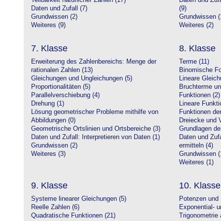
Teilbarkeit natürlicher Zahlen (17)
Daten und Zufa
Daten und Zufall (7)
(9)
Grundwissen (2)
Grundwissen (
Weiteres (9)
Weiteres (2)
7. Klasse
8. Klasse
Erweiterung des Zahlenbereichs: Menge der
Terme (11)
rationalen Zahlen (13)
Binomische Fo
Gleichungen und Ungleichungen (5)
Lineare Gleic
Proportionalitäten (5)
Bruchterme un
Parallelverschiebung (4)
Funktionen (2)
Drehung (1)
Lineare Funkti
Lösung geometrischer Probleme mithilfe von
Funktionen der 
Abbildungen (0)
Dreiecke und V
Geometrische Ortslinien und Ortsbereiche (3)
Grundlagen de
Daten und Zufall: Interpretieren von Daten (1)
Daten und Zufa
Grundwissen (2)
ermitteln (4)
Weiteres (3)
Grundwissen (
Weiteres (1)
9. Klasse
10. Klasse
Systeme linearer Gleichungen (5)
Potenzen und 
Reelle Zahlen (6)
Exponential- u
Quadratische Funktionen (21)
Trigonometrie 