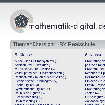
Themenübersicht - BY Realschule
5. Klasse
6. Klasse
Aufbau des Dezimalsystems (2)
Erweiterung d
Addition und Subtraktion (1)
positiven ratio
Multiplikation und Division (3)
Erweitern und 
Verknüpfung der Grundrechenarten (3)
Rechnen mit po
Rechnen mit Größen aus dem Alltag (5)
Dezimalbrüche
Geometrische Grundbegriffe (2)
Einfache Glei
Ebene Figuren (4)
Direkte Proport
Symmetrische Figuren (0)
Erweiterung d
Räumliche Figuren (5)
Zahlen (4)
Flächenmessung (3)
Grundbegriffe 
Raummessung (1)
Achsenspiegel