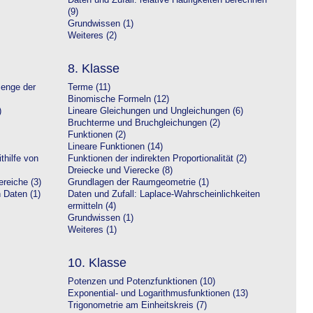
Daten und Zufall: relative Häufigkeiten berechnen
(9)
Grundwissen (1)
Weiteres (2)
8. Klasse
Menge der
Terme (11)
Binomische Formeln (12)
)
Lineare Gleichungen und Ungleichungen (6)
Bruchterme und Bruchgleichungen (2)
Funktionen (2)
Lineare Funktionen (14)
hilfe von
Funktionen der indirekten Proportionalität (2)
Dreiecke und Vierecke (8)
reiche (3)
Grundlagen der Raumgeometrie (1)
n Daten (1)
Daten und Zufall: Laplace-Wahrscheinlichkeiten
ermitteln (4)
Grundwissen (1)
Weiteres (1)
10. Klasse
Potenzen und Potenzfunktionen (10)
Exponential- und Logarithmusfunktionen (13)
Trigonometrie am Einheitskreis (7)