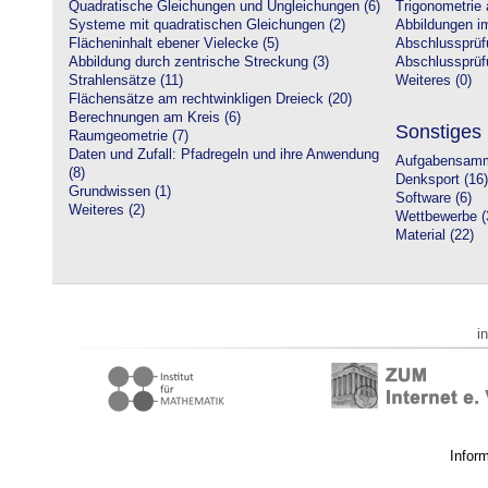
Quadratische Gleichungen und Ungleichungen (6)
Trigonometrie 
Systeme mit quadratischen Gleichungen (2)
Abbildungen i
Flächeninhalt ebener Vielecke (5)
Abschlussprüf
Abbildung durch zentrische Streckung (3)
Abschlussprüfu
Strahlensätze (11)
Weiteres (0)
Flächensätze am rechtwinkligen Dreieck (20)
Berechnungen am Kreis (6)
Sonstiges
Raumgeometrie (7)
Daten und Zufall: Pfadregeln und ihre Anwendung
Aufgabensamm
(8)
Denksport (16)
Grundwissen (1)
Software (6)
Weiteres (2)
Wettbewerbe (
Material (22)
i
Infor