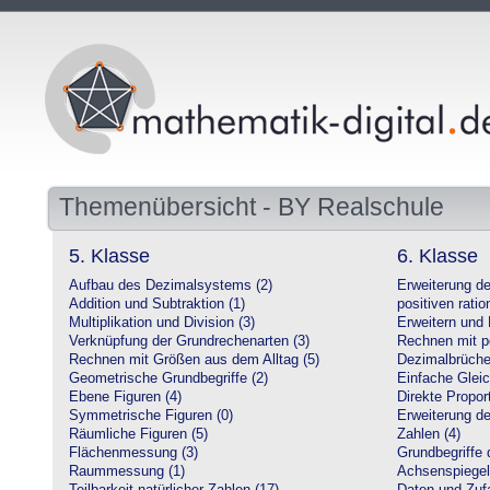
Themenübersicht - BY Realschule
5. Klasse
6. Klasse
Aufbau des Dezimalsystems (2)
Erweiterung d
Addition und Subtraktion (1)
positiven ratio
Multiplikation und Division (3)
Erweitern und 
Verknüpfung der Grundrechenarten (3)
Rechnen mit po
Rechnen mit Größen aus dem Alltag (5)
Dezimalbrüche
Geometrische Grundbegriffe (2)
Einfache Glei
Ebene Figuren (4)
Direkte Proport
Symmetrische Figuren (0)
Erweiterung d
Räumliche Figuren (5)
Zahlen (4)
Flächenmessung (3)
Grundbegriffe 
Raummessung (1)
Achsenspiegel