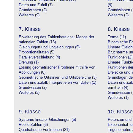
Teilbarkeit natürlicher Zahlen (17)
Daten und Zufa
Daten und Zufall (7)
(9)
Grundwissen (2)
Grundwissen (
Weiteres (9)
Weiteres (2)
7. Klasse
8. Klasse
Erweiterung des Zahlenbereichs: Menge der
Terme (11)
rationalen Zahlen (13)
Binomische Fo
Gleichungen und Ungleichungen (5)
Lineare Gleic
Proportionalitäten (5)
Bruchterme un
Parallelverschiebung (4)
Funktionen (2)
Drehung (1)
Lineare Funkti
Lösung geometrischer Probleme mithilfe von
Funktionen der 
Abbildungen (0)
Dreiecke und V
Geometrische Ortslinien und Ortsbereiche (3)
Grundlagen de
Daten und Zufall: Interpretieren von Daten (1)
Daten und Zufa
Grundwissen (2)
ermitteln (4)
Weiteres (3)
Grundwissen (
Weiteres (1)
9. Klasse
10. Klasse
Systeme linearer Gleichungen (5)
Potenzen und 
Reelle Zahlen (6)
Exponential- u
Quadratische Funktionen (21)
Trigonometrie 