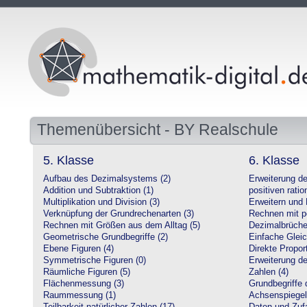
Themenübersicht - BY Realschule
5. Klasse
6. Klasse
Aufbau des Dezimalsystems (2)
Erweiterung d
Addition und Subtraktion (1)
positiven ratio
Multiplikation und Division (3)
Erweitern und 
Verknüpfung der Grundrechenarten (3)
Rechnen mit po
Rechnen mit Größen aus dem Alltag (5)
Dezimalbrüche
Geometrische Grundbegriffe (2)
Einfache Glei
Ebene Figuren (4)
Direkte Proport
Symmetrische Figuren (0)
Erweiterung d
Räumliche Figuren (5)
Zahlen (4)
Flächenmessung (3)
Grundbegriffe 
Raummessung (1)
Achsenspiegel