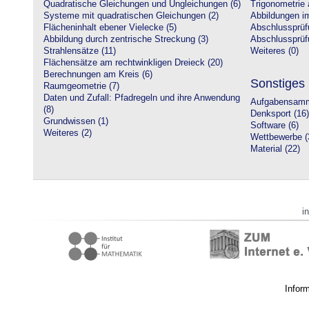
Quadratische Gleichungen und Ungleichungen (6)
Trigonometrie 
Systeme mit quadratischen Gleichungen (2)
Abbildungen i
Flächeninhalt ebener Vielecke (5)
Abschlussprüf
Abbildung durch zentrische Streckung (3)
Abschlussprüfu
Strahlensätze (11)
Weiteres (0)
Flächensätze am rechtwinkligen Dreieck (20)
Berechnungen am Kreis (6)
Sonstiges
Raumgeometrie (7)
Daten und Zufall: Pfadregeln und ihre Anwendung
Aufgabensamm
(8)
Denksport (16)
Grundwissen (1)
Software (6)
Weiteres (2)
Wettbewerbe (
Material (22)
i
Infor