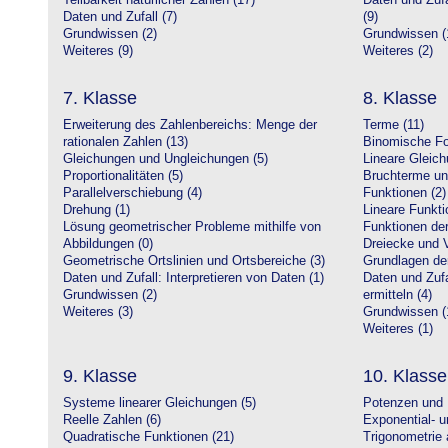
Teilbarkeit natürlicher Zahlen (17)
Daten und Zufa
Daten und Zufall (7)
(9)
Grundwissen (2)
Grundwissen (
Weiteres (9)
Weiteres (2)
7. Klasse
8. Klasse
Erweiterung des Zahlenbereichs: Menge der
Terme (11)
rationalen Zahlen (13)
Binomische Fo
Gleichungen und Ungleichungen (5)
Lineare Gleic
Proportionalitäten (5)
Bruchterme un
Parallelverschiebung (4)
Funktionen (2)
Drehung (1)
Lineare Funkti
Lösung geometrischer Probleme mithilfe von
Funktionen der 
Abbildungen (0)
Dreiecke und V
Geometrische Ortslinien und Ortsbereiche (3)
Grundlagen de
Daten und Zufall: Interpretieren von Daten (1)
Daten und Zufa
Grundwissen (2)
ermitteln (4)
Weiteres (3)
Grundwissen (
Weiteres (1)
9. Klasse
10. Klasse
Systeme linearer Gleichungen (5)
Potenzen und 
Reelle Zahlen (6)
Exponential- u
Quadratische Funktionen (21)
Trigonometrie 