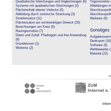
Quadratische Gleichungen und Ungleichungen (6)
Trigonometrie 
Systeme mit quadratischen Gleichungen (2)
Abbildungen i
Flächeninhalt ebener Vielecke (5)
Abschlussprüf
Abbildung durch zentrische Streckung (3)
Abschlussprüfu
Strahlensätze (11)
Weiteres (0)
Flächensätze am rechtwinkligen Dreieck (20)
Berechnungen am Kreis (6)
Sonstiges
Raumgeometrie (7)
Daten und Zufall: Pfadregeln und ihre Anwendung
Aufgabensamm
(8)
Denksport (16)
Grundwissen (1)
Software (6)
Weiteres (2)
Wettbewerbe (
Material (22)
i
Infor