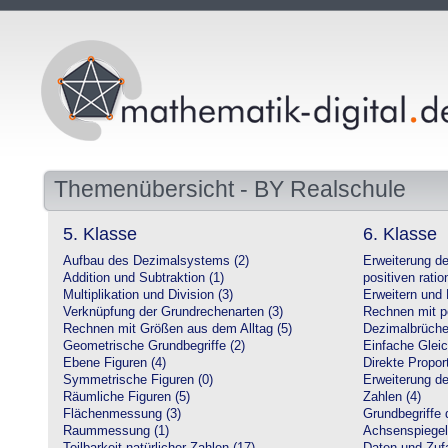
Themenübersicht - BY Realschule
5. Klasse
6. Klasse
Aufbau des Dezimalsystems (2)
Erweiterung d
Addition und Subtraktion (1)
positiven ratio
Multiplikation und Division (3)
Erweitern und 
Verknüpfung der Grundrechenarten (3)
Rechnen mit po
Rechnen mit Größen aus dem Alltag (5)
Dezimalbrüche
Geometrische Grundbegriffe (2)
Einfache Glei
Ebene Figuren (4)
Direkte Proport
Symmetrische Figuren (0)
Erweiterung d
Räumliche Figuren (5)
Zahlen (4)
Flächenmessung (3)
Grundbegriffe 
Raummessung (1)
Achsenspiegel