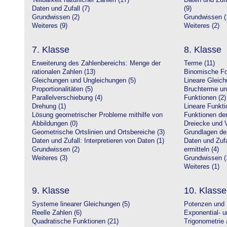
Teilbarkeit natürlicher Zahlen (17)
Daten und Zufa
Daten und Zufall (7)
(9)
Grundwissen (2)
Grundwissen (
Weiteres (9)
Weiteres (2)
7. Klasse
8. Klasse
Erweiterung des Zahlenbereichs: Menge der
Terme (11)
rationalen Zahlen (13)
Binomische Fo
Gleichungen und Ungleichungen (5)
Lineare Gleic
Proportionalitäten (5)
Bruchterme un
Parallelverschiebung (4)
Funktionen (2)
Drehung (1)
Lineare Funkti
Lösung geometrischer Probleme mithilfe von
Funktionen der 
Abbildungen (0)
Dreiecke und V
Geometrische Ortslinien und Ortsbereiche (3)
Grundlagen de
Daten und Zufall: Interpretieren von Daten (1)
Daten und Zufa
Grundwissen (2)
ermitteln (4)
Weiteres (3)
Grundwissen (
Weiteres (1)
9. Klasse
10. Klasse
Systeme linearer Gleichungen (5)
Potenzen und 
Reelle Zahlen (6)
Exponential- u
Quadratische Funktionen (21)
Trigonometrie 