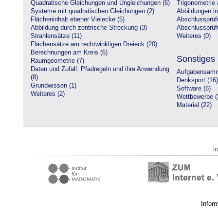
Quadratische Gleichungen und Ungleichungen (6)
Trigonometrie 
Systeme mit quadratischen Gleichungen (2)
Abbildungen i
Flächeninhalt ebener Vielecke (5)
Abschlussprüf
Abbildung durch zentrische Streckung (3)
Abschlussprüfu
Strahlensätze (11)
Weiteres (0)
Flächensätze am rechtwinkligen Dreieck (20)
Berechnungen am Kreis (6)
Sonstiges
Raumgeometrie (7)
Daten und Zufall: Pfadregeln und ihre Anwendung
Aufgabensamm
(8)
Denksport (16)
Grundwissen (1)
Software (6)
Weiteres (2)
Wettbewerbe (
Material (22)
i
Infor