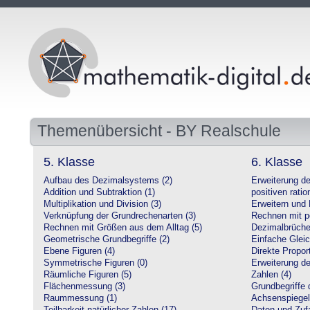
Themenübersicht - BY Realschule
5. Klasse
6. Klasse
Aufbau des Dezimalsystems (2)
Erweiterung d
Addition und Subtraktion (1)
positiven ratio
Multiplikation und Division (3)
Erweitern und 
Verknüpfung der Grundrechenarten (3)
Rechnen mit po
Rechnen mit Größen aus dem Alltag (5)
Dezimalbrüche
Geometrische Grundbegriffe (2)
Einfache Glei
Ebene Figuren (4)
Direkte Proport
Symmetrische Figuren (0)
Erweiterung d
Räumliche Figuren (5)
Zahlen (4)
Flächenmessung (3)
Grundbegriffe 
Raummessung (1)
Achsenspiegel