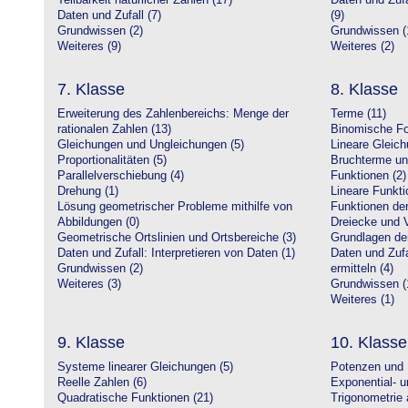
Teilbarkeit natürlicher Zahlen (17)
Daten und Zufa
Daten und Zufall (7)
(9)
Grundwissen (2)
Grundwissen (
Weiteres (9)
Weiteres (2)
7. Klasse
8. Klasse
Erweiterung des Zahlenbereichs: Menge der
Terme (11)
rationalen Zahlen (13)
Binomische Fo
Gleichungen und Ungleichungen (5)
Lineare Gleic
Proportionalitäten (5)
Bruchterme un
Parallelverschiebung (4)
Funktionen (2)
Drehung (1)
Lineare Funkti
Lösung geometrischer Probleme mithilfe von
Funktionen der 
Abbildungen (0)
Dreiecke und V
Geometrische Ortslinien und Ortsbereiche (3)
Grundlagen de
Daten und Zufall: Interpretieren von Daten (1)
Daten und Zufa
Grundwissen (2)
ermitteln (4)
Weiteres (3)
Grundwissen (
Weiteres (1)
9. Klasse
10. Klasse
Systeme linearer Gleichungen (5)
Potenzen und 
Reelle Zahlen (6)
Exponential- u
Quadratische Funktionen (21)
Trigonometrie 