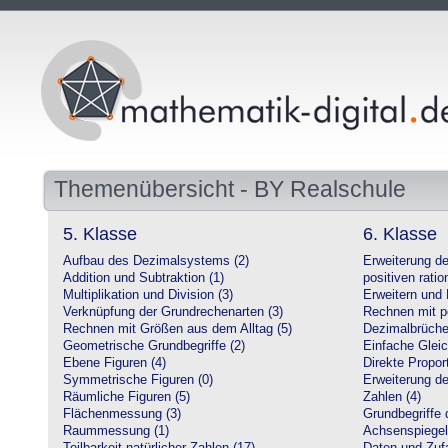
Themenübersicht - BY Realschule
5. Klasse
6. Klasse
Aufbau des Dezimalsystems (2)
Erweiterung d
Addition und Subtraktion (1)
positiven ratio
Multiplikation und Division (3)
Erweitern und 
Verknüpfung der Grundrechenarten (3)
Rechnen mit po
Rechnen mit Größen aus dem Alltag (5)
Dezimalbrüche
Geometrische Grundbegriffe (2)
Einfache Glei
Ebene Figuren (4)
Direkte Proport
Symmetrische Figuren (0)
Erweiterung d
Räumliche Figuren (5)
Zahlen (4)
Flächenmessung (3)
Grundbegriffe 
Raummessung (1)
Achsenspiegel