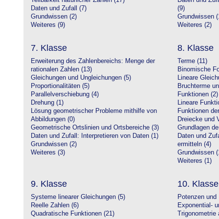
Teilbarkeit natürlicher Zahlen (17)
Daten und Zufa
Daten und Zufall (7)
(9)
Grundwissen (2)
Grundwissen (
Weiteres (9)
Weiteres (2)
7. Klasse
8. Klasse
Erweiterung des Zahlenbereichs: Menge der
Terme (11)
rationalen Zahlen (13)
Binomische Fo
Gleichungen und Ungleichungen (5)
Lineare Gleic
Proportionalitäten (5)
Bruchterme un
Parallelverschiebung (4)
Funktionen (2)
Drehung (1)
Lineare Funkti
Lösung geometrischer Probleme mithilfe von
Funktionen der 
Abbildungen (0)
Dreiecke und V
Geometrische Ortslinien und Ortsbereiche (3)
Grundlagen de
Daten und Zufall: Interpretieren von Daten (1)
Daten und Zufa
Grundwissen (2)
ermitteln (4)
Weiteres (3)
Grundwissen (
Weiteres (1)
9. Klasse
10. Klasse
Systeme linearer Gleichungen (5)
Potenzen und 
Reelle Zahlen (6)
Exponential- u
Quadratische Funktionen (21)
Trigonometrie 