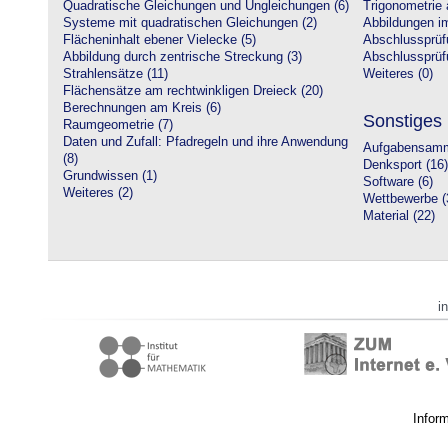
Quadratische Gleichungen und Ungleichungen (6)
Trigonometrie 
Systeme mit quadratischen Gleichungen (2)
Abbildungen i
Flächeninhalt ebener Vielecke (5)
Abschlussprüf
Abbildung durch zentrische Streckung (3)
Abschlussprüfu
Strahlensätze (11)
Weiteres (0)
Flächensätze am rechtwinkligen Dreieck (20)
Berechnungen am Kreis (6)
Sonstiges
Raumgeometrie (7)
Daten und Zufall: Pfadregeln und ihre Anwendung
Aufgabensamm
(8)
Denksport (16)
Grundwissen (1)
Software (6)
Weiteres (2)
Wettbewerbe (
Material (22)
i
Infor