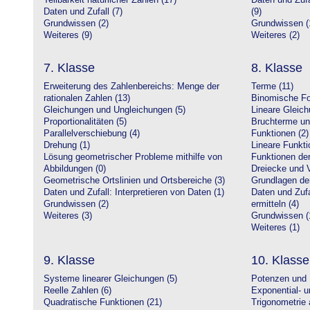
Teilbarkeit natürlicher Zahlen (17)
Daten und Zufa
Daten und Zufall (7)
(9)
Grundwissen (2)
Grundwissen (
Weiteres (9)
Weiteres (2)
7. Klasse
8. Klasse
Erweiterung des Zahlenbereichs: Menge der
Terme (11)
rationalen Zahlen (13)
Binomische Fo
Gleichungen und Ungleichungen (5)
Lineare Gleic
Proportionalitäten (5)
Bruchterme un
Parallelverschiebung (4)
Funktionen (2)
Drehung (1)
Lineare Funkti
Lösung geometrischer Probleme mithilfe von
Funktionen der 
Abbildungen (0)
Dreiecke und V
Geometrische Ortslinien und Ortsbereiche (3)
Grundlagen de
Daten und Zufall: Interpretieren von Daten (1)
Daten und Zufa
Grundwissen (2)
ermitteln (4)
Weiteres (3)
Grundwissen (
Weiteres (1)
9. Klasse
10. Klasse
Systeme linearer Gleichungen (5)
Potenzen und 
Reelle Zahlen (6)
Exponential- u
Quadratische Funktionen (21)
Trigonometrie 