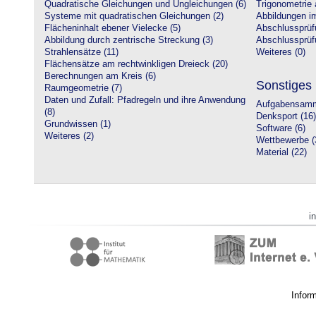
Quadratische Gleichungen und Ungleichungen (6)
Trigonometrie 
Systeme mit quadratischen Gleichungen (2)
Abbildungen i
Flächeninhalt ebener Vielecke (5)
Abschlussprüf
Abbildung durch zentrische Streckung (3)
Abschlussprüfu
Strahlensätze (11)
Weiteres (0)
Flächensätze am rechtwinkligen Dreieck (20)
Berechnungen am Kreis (6)
Sonstiges
Raumgeometrie (7)
Daten und Zufall: Pfadregeln und ihre Anwendung
Aufgabensamm
(8)
Denksport (16)
Grundwissen (1)
Software (6)
Weiteres (2)
Wettbewerbe (
Material (22)
i
Infor