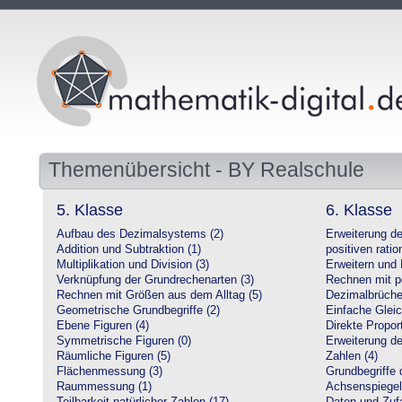
Themenübersicht - BY Realschule
5. Klasse
6. Klasse
Aufbau des Dezimalsystems (2)
Erweiterung d
Addition und Subtraktion (1)
positiven ratio
Multiplikation und Division (3)
Erweitern und 
Verknüpfung der Grundrechenarten (3)
Rechnen mit po
Rechnen mit Größen aus dem Alltag (5)
Dezimalbrüche
Geometrische Grundbegriffe (2)
Einfache Glei
Ebene Figuren (4)
Direkte Proport
Symmetrische Figuren (0)
Erweiterung d
Räumliche Figuren (5)
Zahlen (4)
Flächenmessung (3)
Grundbegriffe 
Raummessung (1)
Achsenspiegel