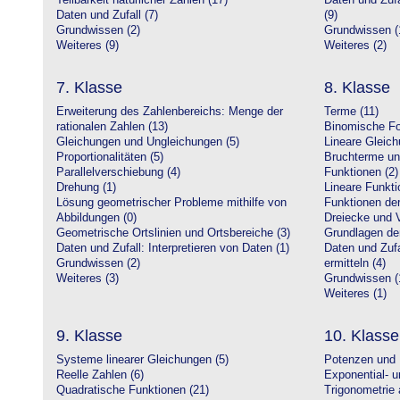
Teilbarkeit natürlicher Zahlen (17)
Daten und Zufa
Daten und Zufall (7)
(9)
Grundwissen (2)
Grundwissen (
Weiteres (9)
Weiteres (2)
7. Klasse
8. Klasse
Erweiterung des Zahlenbereichs: Menge der
Terme (11)
rationalen Zahlen (13)
Binomische Fo
Gleichungen und Ungleichungen (5)
Lineare Gleic
Proportionalitäten (5)
Bruchterme un
Parallelverschiebung (4)
Funktionen (2)
Drehung (1)
Lineare Funkti
Lösung geometrischer Probleme mithilfe von
Funktionen der 
Abbildungen (0)
Dreiecke und V
Geometrische Ortslinien und Ortsbereiche (3)
Grundlagen de
Daten und Zufall: Interpretieren von Daten (1)
Daten und Zufa
Grundwissen (2)
ermitteln (4)
Weiteres (3)
Grundwissen (
Weiteres (1)
9. Klasse
10. Klasse
Systeme linearer Gleichungen (5)
Potenzen und 
Reelle Zahlen (6)
Exponential- u
Quadratische Funktionen (21)
Trigonometrie 