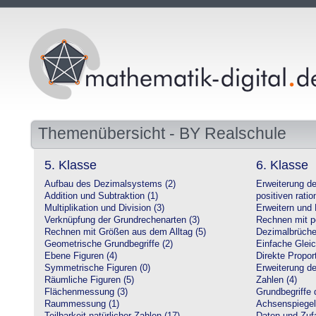
Themenübersicht - BY Realschule
5. Klasse
6. Klasse
Aufbau des Dezimalsystems (2)
Erweiterung d
Addition und Subtraktion (1)
positiven ratio
Multiplikation und Division (3)
Erweitern und 
Verknüpfung der Grundrechenarten (3)
Rechnen mit po
Rechnen mit Größen aus dem Alltag (5)
Dezimalbrüche
Geometrische Grundbegriffe (2)
Einfache Glei
Ebene Figuren (4)
Direkte Proport
Symmetrische Figuren (0)
Erweiterung d
Räumliche Figuren (5)
Zahlen (4)
Flächenmessung (3)
Grundbegriffe 
Raummessung (1)
Achsenspiegel