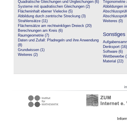
Quadratische Gleichungen und Ungleichungen (6)
Trigonometrie 
Systeme mit quadratischen Gleichungen (2)
Abbildungen i
Flächeninhalt ebener Vielecke (5)
Abschlussprüf
Abbildung durch zentrische Streckung (3)
Abschlussprüfu
Strahlensätze (11)
Weiteres (0)
Flächensätze am rechtwinkligen Dreieck (20)
Berechnungen am Kreis (6)
Sonstiges
Raumgeometrie (7)
Daten und Zufall: Pfadregeln und ihre Anwendung
Aufgabensamm
(8)
Denksport (16)
Grundwissen (1)
Software (6)
Weiteres (2)
Wettbewerbe (
Material (22)
i
Infor