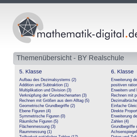
Themenübersicht - BY Realschule
5. Klasse
6. Klasse
Aufbau des Dezimalsystems (2)
Erweiterung d
Addition und Subtraktion (1)
positiven ratio
Multiplikation und Division (3)
Erweitern und 
Verknüpfung der Grundrechenarten (3)
Rechnen mit po
Rechnen mit Größen aus dem Alltag (5)
Dezimalbrüche
Geometrische Grundbegriffe (2)
Einfache Glei
Ebene Figuren (4)
Direkte Proport
Symmetrische Figuren (0)
Erweiterung d
Räumliche Figuren (5)
Zahlen (4)
Flächenmessung (3)
Grundbegriffe 
Raummessung (1)
Achsenspiegel