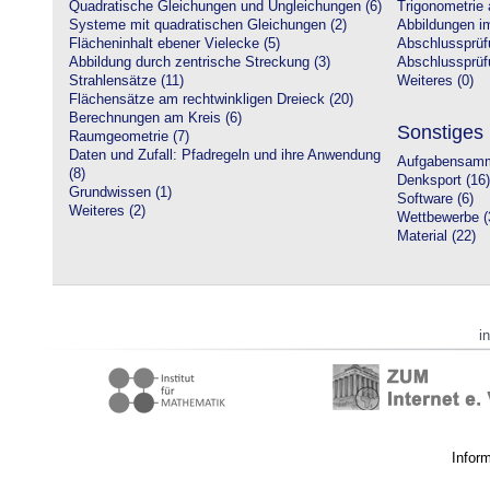
Quadratische Gleichungen und Ungleichungen (6)
Trigonometrie 
Systeme mit quadratischen Gleichungen (2)
Abbildungen i
Flächeninhalt ebener Vielecke (5)
Abschlussprüf
Abbildung durch zentrische Streckung (3)
Abschlussprüfu
Strahlensätze (11)
Weiteres (0)
Flächensätze am rechtwinkligen Dreieck (20)
Berechnungen am Kreis (6)
Sonstiges
Raumgeometrie (7)
Daten und Zufall: Pfadregeln und ihre Anwendung
Aufgabensamm
(8)
Denksport (16)
Grundwissen (1)
Software (6)
Weiteres (2)
Wettbewerbe (
Material (22)
i
Infor