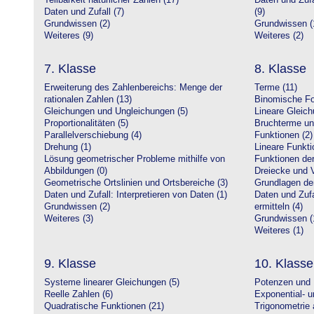
Teilbarkeit natürlicher Zahlen (17)
Daten und Zufa
Daten und Zufall (7)
(9)
Grundwissen (2)
Grundwissen (
Weiteres (9)
Weiteres (2)
7. Klasse
8. Klasse
Erweiterung des Zahlenbereichs: Menge der
Terme (11)
rationalen Zahlen (13)
Binomische Fo
Gleichungen und Ungleichungen (5)
Lineare Gleic
Proportionalitäten (5)
Bruchterme un
Parallelverschiebung (4)
Funktionen (2)
Drehung (1)
Lineare Funkti
Lösung geometrischer Probleme mithilfe von
Funktionen der 
Abbildungen (0)
Dreiecke und V
Geometrische Ortslinien und Ortsbereiche (3)
Grundlagen de
Daten und Zufall: Interpretieren von Daten (1)
Daten und Zufa
Grundwissen (2)
ermitteln (4)
Weiteres (3)
Grundwissen (
Weiteres (1)
9. Klasse
10. Klasse
Systeme linearer Gleichungen (5)
Potenzen und 
Reelle Zahlen (6)
Exponential- u
Quadratische Funktionen (21)
Trigonometrie 