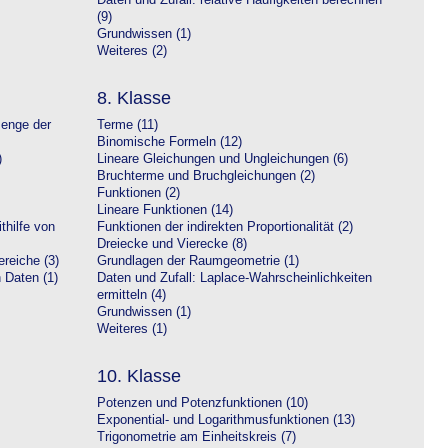
Daten und Zufall: relative Häufigkeiten berechnen
(9)
Grundwissen (1)
Weiteres (2)
8. Klasse
Menge der
Terme (11)
Binomische Formeln (12)
)
Lineare Gleichungen und Ungleichungen (6)
Bruchterme und Bruchgleichungen (2)
Funktionen (2)
Lineare Funktionen (14)
hilfe von
Funktionen der indirekten Proportionalität (2)
Dreiecke und Vierecke (8)
reiche (3)
Grundlagen der Raumgeometrie (1)
n Daten (1)
Daten und Zufall: Laplace-Wahrscheinlichkeiten
ermitteln (4)
Grundwissen (1)
Weiteres (1)
10. Klasse
Potenzen und Potenzfunktionen (10)
Exponential- und Logarithmusfunktionen (13)
Trigonometrie am Einheitskreis (7)