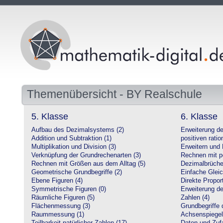
Themenübersicht - BY Realschule
5. Klasse
6. Klasse
Aufbau des Dezimalsystems (2)
Erweiterung d
Addition und Subtraktion (1)
positiven ratio
Multiplikation und Division (3)
Erweitern und 
Verknüpfung der Grundrechenarten (3)
Rechnen mit po
Rechnen mit Größen aus dem Alltag (5)
Dezimalbrüche
Geometrische Grundbegriffe (2)
Einfache Glei
Ebene Figuren (4)
Direkte Proport
Symmetrische Figuren (0)
Erweiterung d
Räumliche Figuren (5)
Zahlen (4)
Flächenmessung (3)
Grundbegriffe 
Raummessung (1)
Achsenspiegel