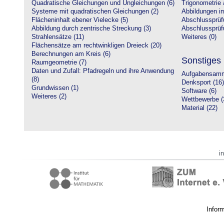
Quadratische Gleichungen und Ungleichungen (6)
Trigonometrie 
Systeme mit quadratischen Gleichungen (2)
Abbildungen i
Flächeninhalt ebener Vielecke (5)
Abschlussprüf
Abbildung durch zentrische Streckung (3)
Abschlussprüfu
Strahlensätze (11)
Weiteres (0)
Flächensätze am rechtwinkligen Dreieck (20)
Berechnungen am Kreis (6)
Sonstiges
Raumgeometrie (7)
Daten und Zufall: Pfadregeln und ihre Anwendung
Aufgabensamm
(8)
Denksport (16)
Grundwissen (1)
Software (6)
Weiteres (2)
Wettbewerbe (
Material (22)
i
Infor