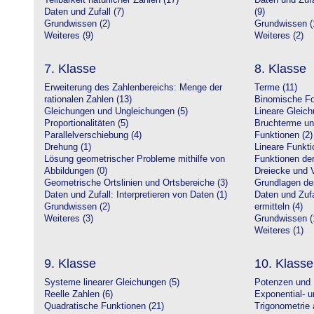
Teilbarkeit natürlicher Zahlen (17)
Daten und Zufa
Daten und Zufall (7)
(9)
Grundwissen (2)
Grundwissen (
Weiteres (9)
Weiteres (2)
7. Klasse
8. Klasse
Erweiterung des Zahlenbereichs: Menge der
Terme (11)
rationalen Zahlen (13)
Binomische Fo
Gleichungen und Ungleichungen (5)
Lineare Gleic
Proportionalitäten (5)
Bruchterme un
Parallelverschiebung (4)
Funktionen (2)
Drehung (1)
Lineare Funkti
Lösung geometrischer Probleme mithilfe von
Funktionen der 
Abbildungen (0)
Dreiecke und V
Geometrische Ortslinien und Ortsbereiche (3)
Grundlagen de
Daten und Zufall: Interpretieren von Daten (1)
Daten und Zufa
Grundwissen (2)
ermitteln (4)
Weiteres (3)
Grundwissen (
Weiteres (1)
9. Klasse
10. Klasse
Systeme linearer Gleichungen (5)
Potenzen und 
Reelle Zahlen (6)
Exponential- u
Quadratische Funktionen (21)
Trigonometrie 