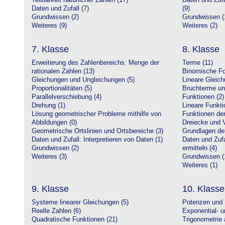
Teilbarkeit natürlicher Zahlen (17)
Daten und Zufa
Daten und Zufall (7)
(9)
Grundwissen (2)
Grundwissen (
Weiteres (9)
Weiteres (2)
7. Klasse
8. Klasse
Erweiterung des Zahlenbereichs: Menge der
Terme (11)
rationalen Zahlen (13)
Binomische Fo
Gleichungen und Ungleichungen (5)
Lineare Gleic
Proportionalitäten (5)
Bruchterme un
Parallelverschiebung (4)
Funktionen (2)
Drehung (1)
Lineare Funkti
Lösung geometrischer Probleme mithilfe von
Funktionen der 
Abbildungen (0)
Dreiecke und V
Geometrische Ortslinien und Ortsbereiche (3)
Grundlagen de
Daten und Zufall: Interpretieren von Daten (1)
Daten und Zufa
Grundwissen (2)
ermitteln (4)
Weiteres (3)
Grundwissen (
Weiteres (1)
9. Klasse
10. Klasse
Systeme linearer Gleichungen (5)
Potenzen und 
Reelle Zahlen (6)
Exponential- u
Quadratische Funktionen (21)
Trigonometrie 