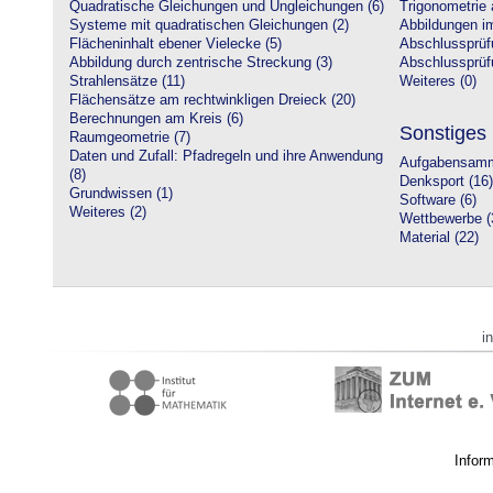
Quadratische Gleichungen und Ungleichungen (6)
Trigonometrie 
Systeme mit quadratischen Gleichungen (2)
Abbildungen i
Flächeninhalt ebener Vielecke (5)
Abschlussprüf
Abbildung durch zentrische Streckung (3)
Abschlussprüfu
Strahlensätze (11)
Weiteres (0)
Flächensätze am rechtwinkligen Dreieck (20)
Berechnungen am Kreis (6)
Sonstiges
Raumgeometrie (7)
Daten und Zufall: Pfadregeln und ihre Anwendung
Aufgabensamm
(8)
Denksport (16)
Grundwissen (1)
Software (6)
Weiteres (2)
Wettbewerbe (
Material (22)
i
Infor