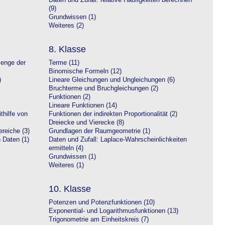
Daten und Zufall: relative Häufigkeiten berechnen
(9)
Grundwissen (1)
Weiteres (2)
8. Klasse
Menge der
Terme (11)
Binomische Formeln (12)
)
Lineare Gleichungen und Ungleichungen (6)
Bruchterme und Bruchgleichungen (2)
Funktionen (2)
Lineare Funktionen (14)
hilfe von
Funktionen der indirekten Proportionalität (2)
Dreiecke und Vierecke (8)
reiche (3)
Grundlagen der Raumgeometrie (1)
n Daten (1)
Daten und Zufall: Laplace-Wahrscheinlichkeiten
ermitteln (4)
Grundwissen (1)
Weiteres (1)
10. Klasse
Potenzen und Potenzfunktionen (10)
Exponential- und Logarithmusfunktionen (13)
Trigonometrie am Einheitskreis (7)