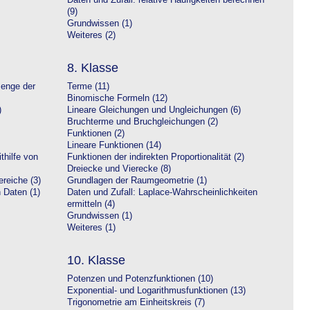
Daten und Zufall: relative Häufigkeiten berechnen
(9)
Grundwissen (1)
Weiteres (2)
8. Klasse
Menge der
Terme (11)
Binomische Formeln (12)
)
Lineare Gleichungen und Ungleichungen (6)
Bruchterme und Bruchgleichungen (2)
Funktionen (2)
Lineare Funktionen (14)
hilfe von
Funktionen der indirekten Proportionalität (2)
Dreiecke und Vierecke (8)
reiche (3)
Grundlagen der Raumgeometrie (1)
n Daten (1)
Daten und Zufall: Laplace-Wahrscheinlichkeiten
ermitteln (4)
Grundwissen (1)
Weiteres (1)
10. Klasse
Potenzen und Potenzfunktionen (10)
Exponential- und Logarithmusfunktionen (13)
Trigonometrie am Einheitskreis (7)