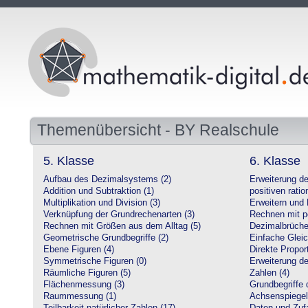
Themenübersicht - BY Realschule
5. Klasse
6. Klasse
Aufbau des Dezimalsystems (2)
Erweiterung d
Addition und Subtraktion (1)
positiven ratio
Multiplikation und Division (3)
Erweitern und 
Verknüpfung der Grundrechenarten (3)
Rechnen mit po
Rechnen mit Größen aus dem Alltag (5)
Dezimalbrüche
Geometrische Grundbegriffe (2)
Einfache Glei
Ebene Figuren (4)
Direkte Proport
Symmetrische Figuren (0)
Erweiterung d
Räumliche Figuren (5)
Zahlen (4)
Flächenmessung (3)
Grundbegriffe 
Raummessung (1)
Achsenspiegel