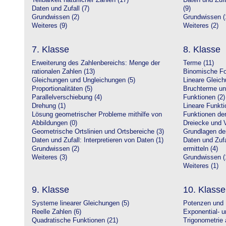
Teilbarkeit natürlicher Zahlen (17)
Daten und Zufa
Daten und Zufall (7)
(9)
Grundwissen (2)
Grundwissen (
Weiteres (9)
Weiteres (2)
7. Klasse
8. Klasse
Erweiterung des Zahlenbereichs: Menge der
Terme (11)
rationalen Zahlen (13)
Binomische Fo
Gleichungen und Ungleichungen (5)
Lineare Gleic
Proportionalitäten (5)
Bruchterme un
Parallelverschiebung (4)
Funktionen (2)
Drehung (1)
Lineare Funkti
Lösung geometrischer Probleme mithilfe von
Funktionen der 
Abbildungen (0)
Dreiecke und V
Geometrische Ortslinien und Ortsbereiche (3)
Grundlagen de
Daten und Zufall: Interpretieren von Daten (1)
Daten und Zufa
Grundwissen (2)
ermitteln (4)
Weiteres (3)
Grundwissen (
Weiteres (1)
9. Klasse
10. Klasse
Systeme linearer Gleichungen (5)
Potenzen und 
Reelle Zahlen (6)
Exponential- u
Quadratische Funktionen (21)
Trigonometrie 