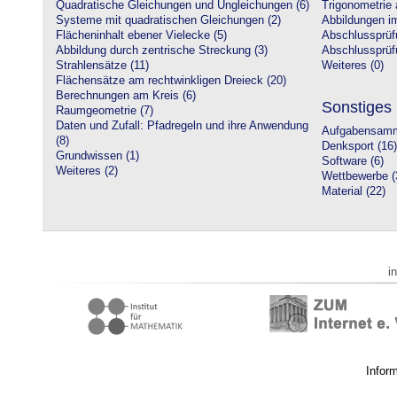
Quadratische Gleichungen und Ungleichungen (6)
Trigonometrie 
Systeme mit quadratischen Gleichungen (2)
Abbildungen i
Flächeninhalt ebener Vielecke (5)
Abschlussprüf
Abbildung durch zentrische Streckung (3)
Abschlussprüfu
Strahlensätze (11)
Weiteres (0)
Flächensätze am rechtwinkligen Dreieck (20)
Berechnungen am Kreis (6)
Sonstiges
Raumgeometrie (7)
Daten und Zufall: Pfadregeln und ihre Anwendung
Aufgabensamm
(8)
Denksport (16)
Grundwissen (1)
Software (6)
Weiteres (2)
Wettbewerbe (
Material (22)
i
Infor