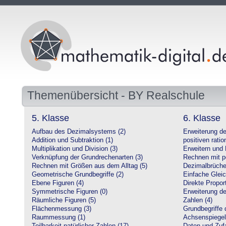
Themenübersicht - BY Realschule
5. Klasse
6. Klasse
Aufbau des Dezimalsystems (2)
Erweiterung d
Addition und Subtraktion (1)
positiven ratio
Multiplikation und Division (3)
Erweitern und 
Verknüpfung der Grundrechenarten (3)
Rechnen mit po
Rechnen mit Größen aus dem Alltag (5)
Dezimalbrüche
Geometrische Grundbegriffe (2)
Einfache Glei
Ebene Figuren (4)
Direkte Proport
Symmetrische Figuren (0)
Erweiterung d
Räumliche Figuren (5)
Zahlen (4)
Flächenmessung (3)
Grundbegriffe 
Raummessung (1)
Achsenspiegel