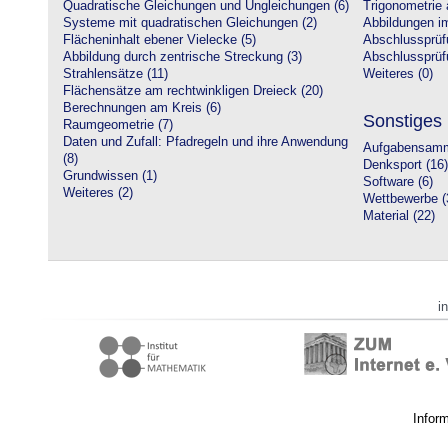
Quadratische Gleichungen und Ungleichungen (6)
Trigonometrie 
Systeme mit quadratischen Gleichungen (2)
Abbildungen i
Flächeninhalt ebener Vielecke (5)
Abschlussprüf
Abbildung durch zentrische Streckung (3)
Abschlussprüfu
Strahlensätze (11)
Weiteres (0)
Flächensätze am rechtwinkligen Dreieck (20)
Berechnungen am Kreis (6)
Sonstiges
Raumgeometrie (7)
Daten und Zufall: Pfadregeln und ihre Anwendung
Aufgabensamm
(8)
Denksport (16)
Grundwissen (1)
Software (6)
Weiteres (2)
Wettbewerbe (
Material (22)
i
Infor