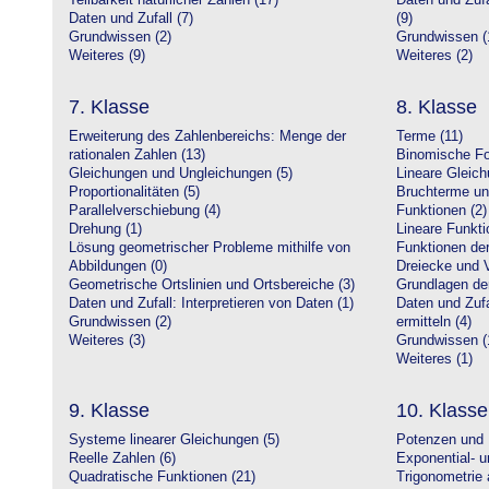
Teilbarkeit natürlicher Zahlen (17)
Daten und Zufa
Daten und Zufall (7)
(9)
Grundwissen (2)
Grundwissen (
Weiteres (9)
Weiteres (2)
7. Klasse
8. Klasse
Erweiterung des Zahlenbereichs: Menge der
Terme (11)
rationalen Zahlen (13)
Binomische Fo
Gleichungen und Ungleichungen (5)
Lineare Gleic
Proportionalitäten (5)
Bruchterme un
Parallelverschiebung (4)
Funktionen (2)
Drehung (1)
Lineare Funkti
Lösung geometrischer Probleme mithilfe von
Funktionen der 
Abbildungen (0)
Dreiecke und V
Geometrische Ortslinien und Ortsbereiche (3)
Grundlagen de
Daten und Zufall: Interpretieren von Daten (1)
Daten und Zufa
Grundwissen (2)
ermitteln (4)
Weiteres (3)
Grundwissen (
Weiteres (1)
9. Klasse
10. Klasse
Systeme linearer Gleichungen (5)
Potenzen und 
Reelle Zahlen (6)
Exponential- u
Quadratische Funktionen (21)
Trigonometrie 