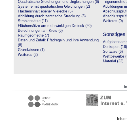
Quadratische Gleichungen und Ungleichungen (6)
Trigonometrie 
Systeme mit quadratischen Gleichungen (2)
Abbildungen i
Flächeninhalt ebener Vielecke (5)
Abschlussprüf
Abbildung durch zentrische Streckung (3)
Abschlussprüfu
Strahlensätze (11)
Weiteres (0)
Flächensätze am rechtwinkligen Dreieck (20)
Berechnungen am Kreis (6)
Sonstiges
Raumgeometrie (7)
Daten und Zufall: Pfadregeln und ihre Anwendung
Aufgabensamm
(8)
Denksport (16)
Grundwissen (1)
Software (6)
Weiteres (2)
Wettbewerbe (
Material (22)
i
Infor