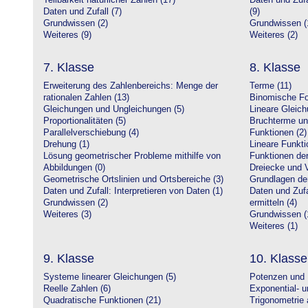
Teilbarkeit natürlicher Zahlen (17)
Daten und Zufa
Daten und Zufall (7)
(9)
Grundwissen (2)
Grundwissen (
Weiteres (9)
Weiteres (2)
7. Klasse
8. Klasse
Erweiterung des Zahlenbereichs: Menge der
Terme (11)
rationalen Zahlen (13)
Binomische Fo
Gleichungen und Ungleichungen (5)
Lineare Gleic
Proportionalitäten (5)
Bruchterme un
Parallelverschiebung (4)
Funktionen (2)
Drehung (1)
Lineare Funkti
Lösung geometrischer Probleme mithilfe von
Funktionen der 
Abbildungen (0)
Dreiecke und V
Geometrische Ortslinien und Ortsbereiche (3)
Grundlagen de
Daten und Zufall: Interpretieren von Daten (1)
Daten und Zufa
Grundwissen (2)
ermitteln (4)
Weiteres (3)
Grundwissen (
Weiteres (1)
9. Klasse
10. Klasse
Systeme linearer Gleichungen (5)
Potenzen und 
Reelle Zahlen (6)
Exponential- u
Quadratische Funktionen (21)
Trigonometrie 