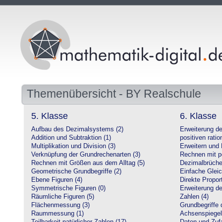
Themenübersicht - BY Realschule
5. Klasse
6. Klasse
Aufbau des Dezimalsystems (2)
Erweiterung d
Addition und Subtraktion (1)
positiven ratio
Multiplikation und Division (3)
Erweitern und 
Verknüpfung der Grundrechenarten (3)
Rechnen mit po
Rechnen mit Größen aus dem Alltag (5)
Dezimalbrüche
Geometrische Grundbegriffe (2)
Einfache Glei
Ebene Figuren (4)
Direkte Proport
Symmetrische Figuren (0)
Erweiterung d
Räumliche Figuren (5)
Zahlen (4)
Flächenmessung (3)
Grundbegriffe 
Raummessung (1)
Achsenspiegel