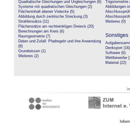
Quadratische Gleichungen und Ungleichungen (6)
Trigonometrie 
Systeme mit quadratischen Gleichungen (2)
Abbildungen i
Flächeninhalt ebener Vielecke (5)
Abschlussprüf
Abbildung durch zentrische Streckung (3)
Abschlussprüfu
Strahlensätze (11)
Weiteres (0)
Flächensätze am rechtwinkligen Dreieck (20)
Berechnungen am Kreis (6)
Sonstiges
Raumgeometrie (7)
Daten und Zufall: Pfadregeln und ihre Anwendung
Aufgabensamm
(8)
Denksport (16)
Grundwissen (1)
Software (6)
Weiteres (2)
Wettbewerbe (
Material (22)
i
Infor