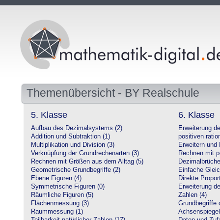
Themenübersicht - BY Realschule
5. Klasse
6. Klasse
Aufbau des Dezimalsystems (2)
Erweiterung d
Addition und Subtraktion (1)
positiven ratio
Multiplikation und Division (3)
Erweitern und 
Verknüpfung der Grundrechenarten (3)
Rechnen mit po
Rechnen mit Größen aus dem Alltag (5)
Dezimalbrüche
Geometrische Grundbegriffe (2)
Einfache Glei
Ebene Figuren (4)
Direkte Proport
Symmetrische Figuren (0)
Erweiterung d
Räumliche Figuren (5)
Zahlen (4)
Flächenmessung (3)
Grundbegriffe 
Raummessung (1)
Achsenspiegel