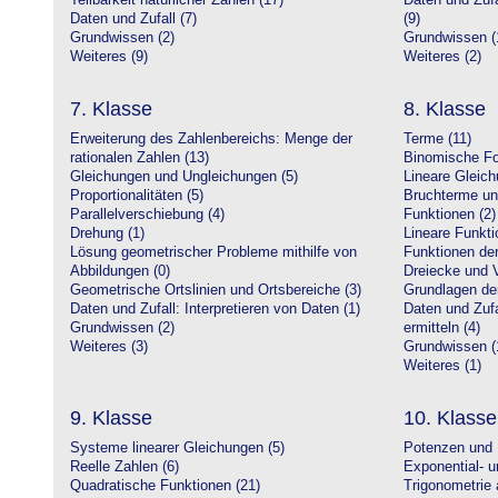
Teilbarkeit natürlicher Zahlen (17)
Daten und Zufa
Daten und Zufall (7)
(9)
Grundwissen (2)
Grundwissen (
Weiteres (9)
Weiteres (2)
7. Klasse
8. Klasse
Erweiterung des Zahlenbereichs: Menge der
Terme (11)
rationalen Zahlen (13)
Binomische Fo
Gleichungen und Ungleichungen (5)
Lineare Gleic
Proportionalitäten (5)
Bruchterme un
Parallelverschiebung (4)
Funktionen (2)
Drehung (1)
Lineare Funkti
Lösung geometrischer Probleme mithilfe von
Funktionen der 
Abbildungen (0)
Dreiecke und V
Geometrische Ortslinien und Ortsbereiche (3)
Grundlagen de
Daten und Zufall: Interpretieren von Daten (1)
Daten und Zufa
Grundwissen (2)
ermitteln (4)
Weiteres (3)
Grundwissen (
Weiteres (1)
9. Klasse
10. Klasse
Systeme linearer Gleichungen (5)
Potenzen und 
Reelle Zahlen (6)
Exponential- u
Quadratische Funktionen (21)
Trigonometrie 