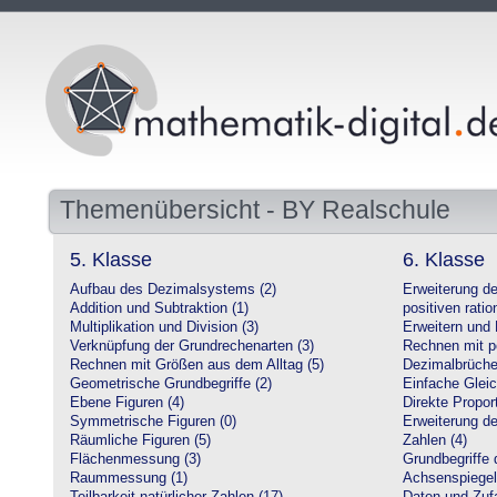
Themenübersicht - BY Realschule
5. Klasse
6. Klasse
Aufbau des Dezimalsystems (2)
Erweiterung d
Addition und Subtraktion (1)
positiven ratio
Multiplikation und Division (3)
Erweitern und 
Verknüpfung der Grundrechenarten (3)
Rechnen mit po
Rechnen mit Größen aus dem Alltag (5)
Dezimalbrüche
Geometrische Grundbegriffe (2)
Einfache Glei
Ebene Figuren (4)
Direkte Proport
Symmetrische Figuren (0)
Erweiterung d
Räumliche Figuren (5)
Zahlen (4)
Flächenmessung (3)
Grundbegriffe 
Raummessung (1)
Achsenspiegel