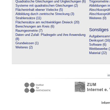
Quadratische Gleichungen und Ungleichungen (6)
Trigonometrie 
Systeme mit quadratischen Gleichungen (2)
Abbildungen i
Flächeninhalt ebener Vielecke (5)
Abschlussprüf
Abbildung durch zentrische Streckung (3)
Abschlussprüfu
Strahlensätze (11)
Weiteres (0)
Flächensätze am rechtwinkligen Dreieck (20)
Berechnungen am Kreis (6)
Sonstiges
Raumgeometrie (7)
Daten und Zufall: Pfadregeln und ihre Anwendung
Aufgabensamm
(8)
Denksport (16)
Grundwissen (1)
Software (6)
Weiteres (2)
Wettbewerbe (
Material (22)
i
Infor