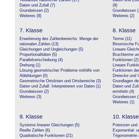
Teilbarkeit natürlicher Zahlen (17)
Daten und Zufa
Daten und Zufall (7)
(9)
Grundwissen (2)
Grundwissen (
Weiteres (9)
Weiteres (2)
7. Klasse
8. Klasse
Erweiterung des Zahlenbereichs: Menge der
Terme (11)
rationalen Zahlen (13)
Binomische Fo
Gleichungen und Ungleichungen (5)
Lineare Gleic
Proportionalitäten (5)
Bruchterme un
Parallelverschiebung (4)
Funktionen (2)
Drehung (1)
Lineare Funkti
Lösung geometrischer Probleme mithilfe von
Funktionen der 
Abbildungen (0)
Dreiecke und V
Geometrische Ortslinien und Ortsbereiche (3)
Grundlagen de
Daten und Zufall: Interpretieren von Daten (1)
Daten und Zufa
Grundwissen (2)
ermitteln (4)
Weiteres (3)
Grundwissen (
Weiteres (1)
9. Klasse
10. Klasse
Systeme linearer Gleichungen (5)
Potenzen und 
Reelle Zahlen (6)
Exponential- u
Quadratische Funktionen (21)
Trigonometrie 