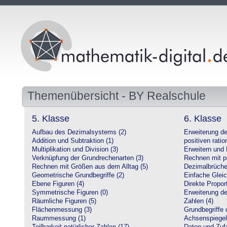
Themenübersicht - BY Realschule
5. Klasse
6. Klasse
Aufbau des Dezimalsystems (2)
Erweiterung d
Addition und Subtraktion (1)
positiven ratio
Multiplikation und Division (3)
Erweitern und 
Verknüpfung der Grundrechenarten (3)
Rechnen mit po
Rechnen mit Größen aus dem Alltag (5)
Dezimalbrüche
Geometrische Grundbegriffe (2)
Einfache Glei
Ebene Figuren (4)
Direkte Proport
Symmetrische Figuren (0)
Erweiterung d
Räumliche Figuren (5)
Zahlen (4)
Flächenmessung (3)
Grundbegriffe 
Raummessung (1)
Achsenspiegel