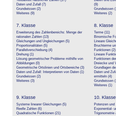
Teilbarkeit natürlicher Zahlen (17)
Daten und Zufa
Daten und Zufall (7)
(9)
Grundwissen (2)
Grundwissen (
Weiteres (9)
Weiteres (2)
7. Klasse
8. Klasse
Erweiterung des Zahlenbereichs: Menge der
Terme (11)
rationalen Zahlen (13)
Binomische Fo
Gleichungen und Ungleichungen (5)
Lineare Gleic
Proportionalitäten (5)
Bruchterme un
Parallelverschiebung (4)
Funktionen (2)
Drehung (1)
Lineare Funkti
Lösung geometrischer Probleme mithilfe von
Funktionen der 
Abbildungen (0)
Dreiecke und V
Geometrische Ortslinien und Ortsbereiche (3)
Grundlagen de
Daten und Zufall: Interpretieren von Daten (1)
Daten und Zufa
Grundwissen (2)
ermitteln (4)
Weiteres (3)
Grundwissen (
Weiteres (1)
9. Klasse
10. Klasse
Systeme linearer Gleichungen (5)
Potenzen und 
Reelle Zahlen (6)
Exponential- u
Quadratische Funktionen (21)
Trigonometrie 