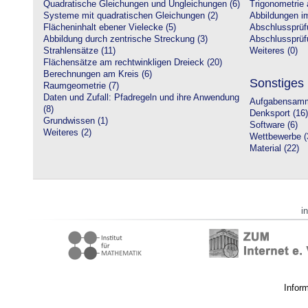
Quadratische Gleichungen und Ungleichungen (6)
Trigonometrie 
Systeme mit quadratischen Gleichungen (2)
Abbildungen i
Flächeninhalt ebener Vielecke (5)
Abschlussprüf
Abbildung durch zentrische Streckung (3)
Abschlussprüfu
Strahlensätze (11)
Weiteres (0)
Flächensätze am rechtwinkligen Dreieck (20)
Berechnungen am Kreis (6)
Sonstiges
Raumgeometrie (7)
Daten und Zufall: Pfadregeln und ihre Anwendung
Aufgabensamm
(8)
Denksport (16)
Grundwissen (1)
Software (6)
Weiteres (2)
Wettbewerbe (
Material (22)
i
Infor