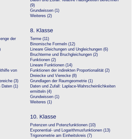
Daten und Zufall: relative Häufigkeiten berechnen
(9)
Grundwissen (1)
Weiteres (2)
8. Klasse
Menge der
Terme (11)
Binomische Formeln (12)
)
Lineare Gleichungen und Ungleichungen (6)
Bruchterme und Bruchgleichungen (2)
Funktionen (2)
Lineare Funktionen (14)
hilfe von
Funktionen der indirekten Proportionalität (2)
Dreiecke und Vierecke (8)
reiche (3)
Grundlagen der Raumgeometrie (1)
n Daten (1)
Daten und Zufall: Laplace-Wahrscheinlichkeiten
ermitteln (4)
Grundwissen (1)
Weiteres (1)
10. Klasse
Potenzen und Potenzfunktionen (10)
Exponential- und Logarithmusfunktionen (13)
Trigonometrie am Einheitskreis (7)