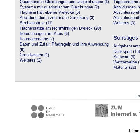
Quadratische Gleichungen und Ungleichungen (6)
Trigonometrie 
Systeme mit quadratischen Gleichungen (2)
Abbildungen i
Flächeninhalt ebener Vielecke (5)
Abschlussprüf
Abbildung durch zentrische Streckung (3)
Abschlussprüfu
Strahlensätze (11)
Weiteres (0)
Flächensätze am rechtwinkligen Dreieck (20)
Berechnungen am Kreis (6)
Sonstiges
Raumgeometrie (7)
Daten und Zufall: Pfadregeln und ihre Anwendung
Aufgabensamm
(8)
Denksport (16)
Grundwissen (1)
Software (6)
Weiteres (2)
Wettbewerbe (
Material (22)
i
Infor