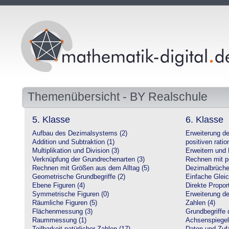
Themenübersicht - BY Realschule
5. Klasse
6. Klasse
Aufbau des Dezimalsystems (2)
Erweiterung d
Addition und Subtraktion (1)
positiven ratio
Multiplikation und Division (3)
Erweitern und 
Verknüpfung der Grundrechenarten (3)
Rechnen mit po
Rechnen mit Größen aus dem Alltag (5)
Dezimalbrüche
Geometrische Grundbegriffe (2)
Einfache Glei
Ebene Figuren (4)
Direkte Proport
Symmetrische Figuren (0)
Erweiterung d
Räumliche Figuren (5)
Zahlen (4)
Flächenmessung (3)
Grundbegriffe 
Raummessung (1)
Achsenspiegel