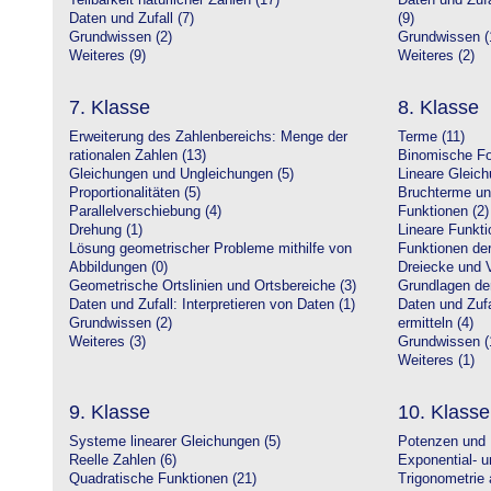
Teilbarkeit natürlicher Zahlen (17)
Daten und Zufa
Daten und Zufall (7)
(9)
Grundwissen (2)
Grundwissen (
Weiteres (9)
Weiteres (2)
7. Klasse
8. Klasse
Erweiterung des Zahlenbereichs: Menge der
Terme (11)
rationalen Zahlen (13)
Binomische Fo
Gleichungen und Ungleichungen (5)
Lineare Gleic
Proportionalitäten (5)
Bruchterme un
Parallelverschiebung (4)
Funktionen (2)
Drehung (1)
Lineare Funkti
Lösung geometrischer Probleme mithilfe von
Funktionen der 
Abbildungen (0)
Dreiecke und V
Geometrische Ortslinien und Ortsbereiche (3)
Grundlagen de
Daten und Zufall: Interpretieren von Daten (1)
Daten und Zufa
Grundwissen (2)
ermitteln (4)
Weiteres (3)
Grundwissen (
Weiteres (1)
9. Klasse
10. Klasse
Systeme linearer Gleichungen (5)
Potenzen und 
Reelle Zahlen (6)
Exponential- u
Quadratische Funktionen (21)
Trigonometrie 