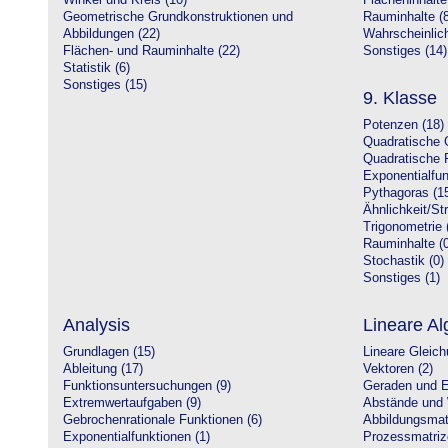
Winkel und Kreis (10)
Flächeninhalte
Geometrische Grundkonstruktionen und
Rauminhalte (8
Abbildungen (22)
Wahrscheinlich
Flächen- und Rauminhalte (22)
Sonstiges (14)
Statistik (6)
Sonstiges (15)
9. Klasse
Potenzen (18)
Quadratische 
Quadratische 
Exponentialfun
Pythagoras (1
Ähnlichkeit/St
Trigonometrie 
Rauminhalte (0
Stochastik (0)
Sonstiges (1)
Analysis
Lineare Al
Grundlagen (15)
Lineare Gleic
Ableitung (17)
Vektoren (2)
Funktionsuntersuchungen (9)
Geraden und E
Extremwertaufgaben (9)
Abstände und 
Gebrochenrationale Funktionen (6)
Abbildungsmatr
Exponentialfunktionen (1)
Prozessmatriz