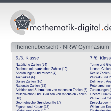
Themenübersicht - NRW Gymnasium
5./6. Klasse
7./8. Klas
Natürliche Zahlen (34)
Terme und Gle
Rechnen mit natürlichen Zahlen (10)
Lineare Gleic
Anordnungen und Muster (4)
Reelle Zahlen 
Teilbarkeit (6)
Wurzeln und P
Ganze Zahlen (16)
Definieren, Ar
Rationale Zahlen (53)
Potenzrechnun
Addition und Subtraktion von rationalen Zahlen (6)
Zuordnungen (
Multiplikation und Dividison von rationalen Zahlen
Lineare Funkti
(18)
Winkel und Ort
Geometrische Grundbegriffe (7)
Dreiecksgeome
Figuren und Körper (18)
Winkel am Krei