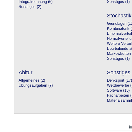
Integralrechnung (6)
Sonstiges (1)
Sonstiges (2)
Stochastik
Grundlagen (1
Kombinatorik (
Binomialvertei
Normalverteilu
Weitere Vertei
Beurteilende St
Markowketten 
Sonstiges (1)
Abitur
Sonstiges
Allgemeines (2)
Denksport (17)
Übungsaufgaben (7)
Wettbewerbe (
Software (13)
Facharbeiten (
Materialsamml
i