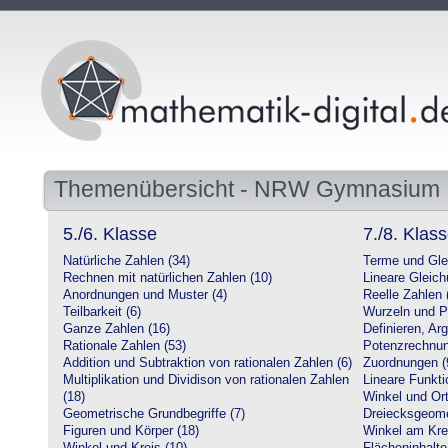
Themenübersicht - NRW Gymnasium
5./6. Klasse
7./8. Klas
Natürliche Zahlen (34)
Terme und Gle
Rechnen mit natürlichen Zahlen (10)
Lineare Gleic
Anordnungen und Muster (4)
Reelle Zahlen 
Teilbarkeit (6)
Wurzeln und P
Ganze Zahlen (16)
Definieren, Ar
Rationale Zahlen (53)
Potenzrechnun
Addition und Subtraktion von rationalen Zahlen (6)
Zuordnungen (
Multiplikation und Dividison von rationalen Zahlen
Lineare Funkti
(18)
Winkel und Ort
Geometrische Grundbegriffe (7)
Dreiecksgeome
Figuren und Körper (18)
Winkel am Krei