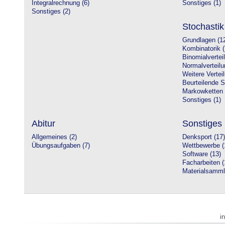
Integralrechnung (6)
Sonstiges (1)
Sonstiges (2)
Stochastik
Grundlagen (1
Kombinatorik (
Binomialvertei
Normalverteilu
Weitere Vertei
Beurteilende St
Markowketten 
Sonstiges (1)
Abitur
Sonstiges
Allgemeines (2)
Denksport (17)
Übungsaufgaben (7)
Wettbewerbe (
Software (13)
Facharbeiten (
Materialsamml
i