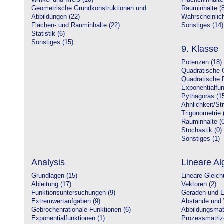
Winkel und Kreis (10)
Flächeninhalte
Geometrische Grundkonstruktionen und
Rauminhalte (8
Abbildungen (22)
Wahrscheinlich
Flächen- und Rauminhalte (22)
Sonstiges (14)
Statistik (6)
Sonstiges (15)
9. Klasse
Potenzen (18)
Quadratische 
Quadratische 
Exponentialfun
Pythagoras (1
Ähnlichkeit/St
Trigonometrie 
Rauminhalte (0
Stochastik (0)
Sonstiges (1)
Analysis
Lineare Al
Grundlagen (15)
Lineare Gleic
Ableitung (17)
Vektoren (2)
Funktionsuntersuchungen (9)
Geraden und E
Extremwertaufgaben (9)
Abstände und 
Gebrochenrationale Funktionen (6)
Abbildungsmatr
Exponentialfunktionen (1)
Prozessmatriz