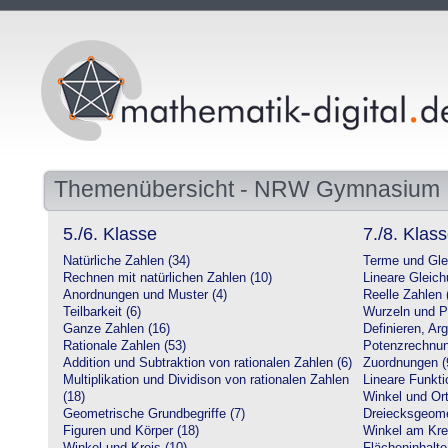
Themenübersicht - NRW Gymnasium
5./6. Klasse
7./8. Klas
Natürliche Zahlen (34)
Terme und Gle
Rechnen mit natürlichen Zahlen (10)
Lineare Gleic
Anordnungen und Muster (4)
Reelle Zahlen 
Teilbarkeit (6)
Wurzeln und P
Ganze Zahlen (16)
Definieren, Ar
Rationale Zahlen (53)
Potenzrechnun
Addition und Subtraktion von rationalen Zahlen (6)
Zuordnungen (
Multiplikation und Dividison von rationalen Zahlen
Lineare Funkti
(18)
Winkel und Ort
Geometrische Grundbegriffe (7)
Dreiecksgeome
Figuren und Körper (18)
Winkel am Krei