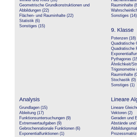
Winkel und Kreis (10)
Flächeninhalte
Geometrische Grundkonstruktionen und
Rauminhalte (8
Abbildungen (22)
Wahrscheinlich
Flächen- und Rauminhalte (22)
Sonstiges (14)
Statistik (6)
Sonstiges (15)
9. Klasse
Potenzen (18)
Quadratische 
Quadratische 
Exponentialfun
Pythagoras (1
Ähnlichkeit/St
Trigonometrie 
Rauminhalte (0
Stochastik (0)
Sonstiges (1)
Analysis
Lineare Al
Grundlagen (15)
Lineare Gleic
Ableitung (17)
Vektoren (2)
Funktionsuntersuchungen (9)
Geraden und E
Extremwertaufgaben (9)
Abstände und 
Gebrochenrationale Funktionen (6)
Abbildungsmatr
Exponentialfunktionen (1)
Prozessmatriz