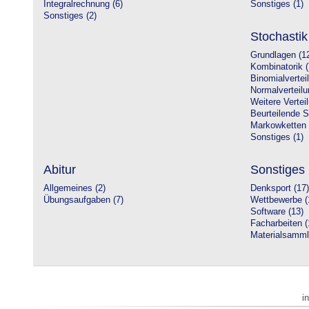
Integralrechnung (6)
Sonstiges (1)
Sonstiges (2)
Stochastik
Grundlagen (1
Kombinatorik (
Binomialvertei
Normalverteilu
Weitere Vertei
Beurteilende St
Markowketten 
Sonstiges (1)
Abitur
Sonstiges
Allgemeines (2)
Denksport (17)
Übungsaufgaben (7)
Wettbewerbe (
Software (13)
Facharbeiten (
Materialsamml
i