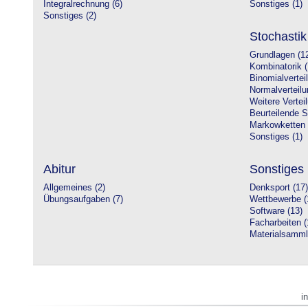
Integralrechnung (6)
Sonstiges (1)
Sonstiges (2)
Stochastik
Grundlagen (1
Kombinatorik (
Binomialvertei
Normalverteilu
Weitere Vertei
Beurteilende St
Markowketten 
Sonstiges (1)
Abitur
Sonstiges
Allgemeines (2)
Denksport (17)
Übungsaufgaben (7)
Wettbewerbe (
Software (13)
Facharbeiten (
Materialsamml
i