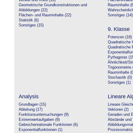
Winkel und Kreis (10)
Flächeninhalte
Geometrische Grundkonstruktionen und
Rauminhalte (8
Abbildungen (22)
Wahrscheinlich
Flächen- und Rauminhalte (22)
Sonstiges (14)
Statistik (6)
Sonstiges (15)
9. Klasse
Potenzen (18)
Quadratische 
Quadratische 
Exponentialfun
Pythagoras (1
Ähnlichkeit/St
Trigonometrie 
Rauminhalte (0
Stochastik (0)
Sonstiges (1)
Analysis
Lineare Al
Grundlagen (15)
Lineare Gleic
Ableitung (17)
Vektoren (2)
Funktionsuntersuchungen (9)
Geraden und E
Extremwertaufgaben (9)
Abstände und 
Gebrochenrationale Funktionen (6)
Abbildungsmatr
Exponentialfunktionen (1)
Prozessmatriz