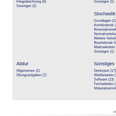
Integralrechnung (6)
Sonstiges (1)
Sonstiges (2)
Stochastik
Grundlagen (1
Kombinatorik (
Binomialvertei
Normalverteilu
Weitere Vertei
Beurteilende St
Markowketten 
Sonstiges (1)
Abitur
Sonstiges
Allgemeines (2)
Denksport (17)
Übungsaufgaben (7)
Wettbewerbe (
Software (13)
Facharbeiten (
Materialsamml
i