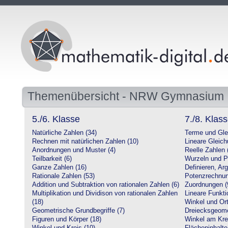
Themenübersicht - NRW Gymnasium
5./6. Klasse
7./8. Klas
Natürliche Zahlen (34)
Terme und Gle
Rechnen mit natürlichen Zahlen (10)
Lineare Gleic
Anordnungen und Muster (4)
Reelle Zahlen 
Teilbarkeit (6)
Wurzeln und P
Ganze Zahlen (16)
Definieren, Ar
Rationale Zahlen (53)
Potenzrechnun
Addition und Subtraktion von rationalen Zahlen (6)
Zuordnungen (
Multiplikation und Dividison von rationalen Zahlen
Lineare Funkti
(18)
Winkel und Ort
Geometrische Grundbegriffe (7)
Dreiecksgeome
Figuren und Körper (18)
Winkel am Krei