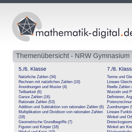
Themenübersicht - NRW Gymnasium
5./6. Klasse
7./8. Klas
Natürliche Zahlen (34)
Terme und Gle
Rechnen mit natürlichen Zahlen (10)
Lineare Gleic
Anordnungen und Muster (4)
Reelle Zahlen 
Teilbarkeit (6)
Wurzeln und P
Ganze Zahlen (16)
Definieren, Ar
Rationale Zahlen (53)
Potenzrechnun
Addition und Subtraktion von rationalen Zahlen (6)
Zuordnungen (
Multiplikation und Dividison von rationalen Zahlen
Lineare Funkti
(18)
Winkel und Ort
Geometrische Grundbegriffe (7)
Dreiecksgeome
Figuren und Körper (18)
Winkel am Krei