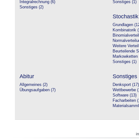
Integralrechnung (6)
Sonstiges (1)
Sonstiges (2)
Stochastik
Grundlagen (1
Kombinatorik (
Binomialvertei
Normalverteilu
Weitere Vertei
Beurteilende St
Markowketten 
Sonstiges (1)
Abitur
Sonstiges
Allgemeines (2)
Denksport (17)
Übungsaufgaben (7)
Wettbewerbe (
Software (13)
Facharbeiten (
Materialsamml
i