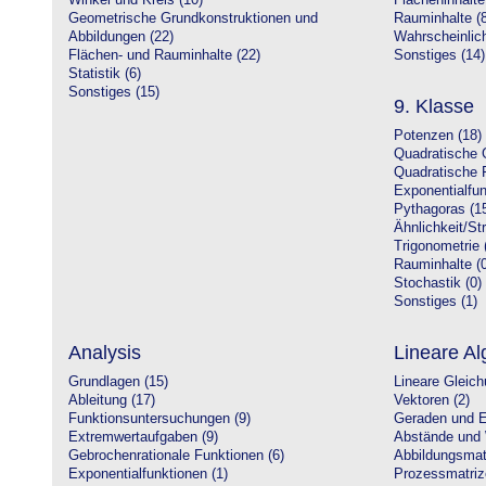
Winkel und Kreis (10)
Flächeninhalte
Geometrische Grundkonstruktionen und
Rauminhalte (8
Abbildungen (22)
Wahrscheinlich
Flächen- und Rauminhalte (22)
Sonstiges (14)
Statistik (6)
Sonstiges (15)
9. Klasse
Potenzen (18)
Quadratische 
Quadratische 
Exponentialfun
Pythagoras (1
Ähnlichkeit/St
Trigonometrie 
Rauminhalte (0
Stochastik (0)
Sonstiges (1)
Analysis
Lineare Al
Grundlagen (15)
Lineare Gleic
Ableitung (17)
Vektoren (2)
Funktionsuntersuchungen (9)
Geraden und E
Extremwertaufgaben (9)
Abstände und 
Gebrochenrationale Funktionen (6)
Abbildungsmatr
Exponentialfunktionen (1)
Prozessmatriz