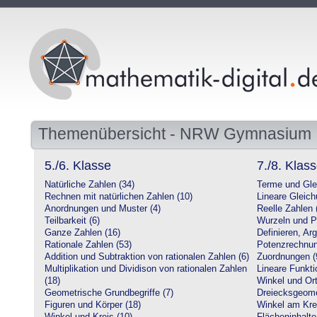
Themenübersicht - NRW Gymnasium
5./6. Klasse
7./8. Klas
Natürliche Zahlen (34)
Terme und Gle
Rechnen mit natürlichen Zahlen (10)
Lineare Gleic
Anordnungen und Muster (4)
Reelle Zahlen 
Teilbarkeit (6)
Wurzeln und P
Ganze Zahlen (16)
Definieren, Ar
Rationale Zahlen (53)
Potenzrechnun
Addition und Subtraktion von rationalen Zahlen (6)
Zuordnungen (
Multiplikation und Dividison von rationalen Zahlen
Lineare Funkti
(18)
Winkel und Ort
Geometrische Grundbegriffe (7)
Dreiecksgeome
Figuren und Körper (18)
Winkel am Krei