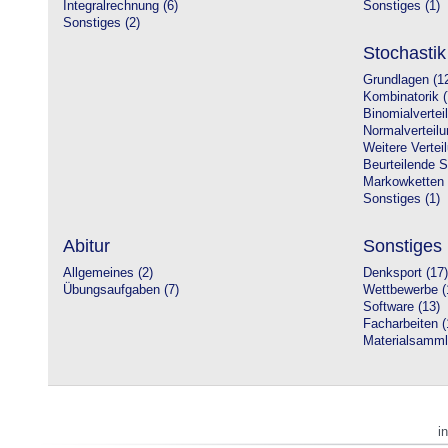
Integralrechnung (6)
Sonstiges (1)
Sonstiges (2)
Stochastik
Grundlagen (1
Kombinatorik (
Binomialvertei
Normalverteilu
Weitere Vertei
Beurteilende St
Markowketten 
Sonstiges (1)
Abitur
Sonstiges
Allgemeines (2)
Denksport (17)
Übungsaufgaben (7)
Wettbewerbe (
Software (13)
Facharbeiten (
Materialsamml
i