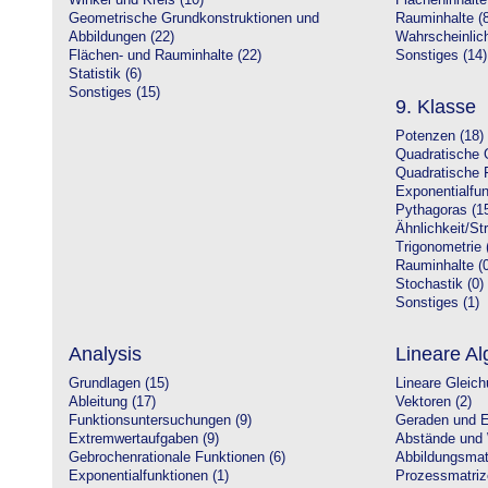
Winkel und Kreis (10)
Flächeninhalte
Geometrische Grundkonstruktionen und
Rauminhalte (8
Abbildungen (22)
Wahrscheinlich
Flächen- und Rauminhalte (22)
Sonstiges (14)
Statistik (6)
Sonstiges (15)
9. Klasse
Potenzen (18)
Quadratische 
Quadratische 
Exponentialfun
Pythagoras (1
Ähnlichkeit/St
Trigonometrie 
Rauminhalte (0
Stochastik (0)
Sonstiges (1)
Analysis
Lineare Al
Grundlagen (15)
Lineare Gleic
Ableitung (17)
Vektoren (2)
Funktionsuntersuchungen (9)
Geraden und E
Extremwertaufgaben (9)
Abstände und 
Gebrochenrationale Funktionen (6)
Abbildungsmatr
Exponentialfunktionen (1)
Prozessmatriz