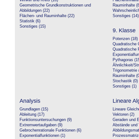
Winkel und Kreis (10)
Flächeninhalte
Geometrische Grundkonstruktionen und
Rauminhalte (8
Abbildungen (22)
Wahrscheinlich
Flächen- und Rauminhalte (22)
Sonstiges (14)
Statistik (6)
Sonstiges (15)
9. Klasse
Potenzen (18)
Quadratische 
Quadratische 
Exponentialfun
Pythagoras (1
Ähnlichkeit/St
Trigonometrie 
Rauminhalte (0
Stochastik (0)
Sonstiges (1)
Analysis
Lineare Al
Grundlagen (15)
Lineare Gleic
Ableitung (17)
Vektoren (2)
Funktionsuntersuchungen (9)
Geraden und E
Extremwertaufgaben (9)
Abstände und 
Gebrochenrationale Funktionen (6)
Abbildungsmatr
Exponentialfunktionen (1)
Prozessmatriz