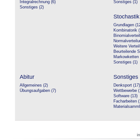
Integralrechnung (6)
Sonstiges (1)
Sonstiges (2)
Stochastik
Grundlagen (1
Kombinatorik (
Binomialvertei
Normalverteilu
Weitere Vertei
Beurteilende St
Markowketten 
Sonstiges (1)
Abitur
Sonstiges
Allgemeines (2)
Denksport (17)
Übungsaufgaben (7)
Wettbewerbe (
Software (13)
Facharbeiten (
Materialsamml
i