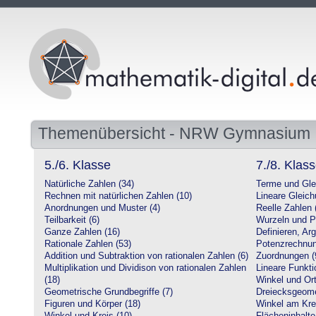
Themenübersicht - NRW Gymnasium
5./6. Klasse
7./8. Klas
Natürliche Zahlen (34)
Terme und Gle
Rechnen mit natürlichen Zahlen (10)
Lineare Gleic
Anordnungen und Muster (4)
Reelle Zahlen 
Teilbarkeit (6)
Wurzeln und P
Ganze Zahlen (16)
Definieren, Ar
Rationale Zahlen (53)
Potenzrechnun
Addition und Subtraktion von rationalen Zahlen (6)
Zuordnungen (
Multiplikation und Dividison von rationalen Zahlen
Lineare Funkti
(18)
Winkel und Ort
Geometrische Grundbegriffe (7)
Dreiecksgeome
Figuren und Körper (18)
Winkel am Krei