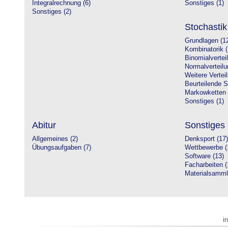
Integralrechnung (6)
Sonstiges (1)
Sonstiges (2)
Stochastik
Grundlagen (1
Kombinatorik (
Binomialvertei
Normalverteilu
Weitere Vertei
Beurteilende St
Markowketten 
Sonstiges (1)
Abitur
Sonstiges
Allgemeines (2)
Denksport (17)
Übungsaufgaben (7)
Wettbewerbe (
Software (13)
Facharbeiten (
Materialsamml
i