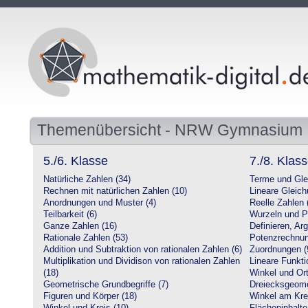
Themenübersicht - NRW Gymnasium
5./6. Klasse
7./8. Klas
Natürliche Zahlen (34)
Terme und Gle
Rechnen mit natürlichen Zahlen (10)
Lineare Gleic
Anordnungen und Muster (4)
Reelle Zahlen 
Teilbarkeit (6)
Wurzeln und P
Ganze Zahlen (16)
Definieren, Ar
Rationale Zahlen (53)
Potenzrechnun
Addition und Subtraktion von rationalen Zahlen (6)
Zuordnungen (
Multiplikation und Dividison von rationalen Zahlen
Lineare Funkti
(18)
Winkel und Ort
Geometrische Grundbegriffe (7)
Dreiecksgeome
Figuren und Körper (18)
Winkel am Krei