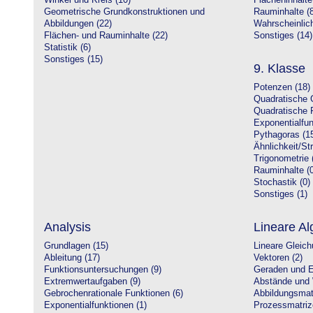
Winkel und Kreis (10)
Flächeninhalte
Geometrische Grundkonstruktionen und
Rauminhalte (8
Abbildungen (22)
Wahrscheinlich
Flächen- und Rauminhalte (22)
Sonstiges (14)
Statistik (6)
Sonstiges (15)
9. Klasse
Potenzen (18)
Quadratische 
Quadratische 
Exponentialfun
Pythagoras (1
Ähnlichkeit/St
Trigonometrie 
Rauminhalte (0
Stochastik (0)
Sonstiges (1)
Analysis
Lineare Al
Grundlagen (15)
Lineare Gleic
Ableitung (17)
Vektoren (2)
Funktionsuntersuchungen (9)
Geraden und E
Extremwertaufgaben (9)
Abstände und 
Gebrochenrationale Funktionen (6)
Abbildungsmatr
Exponentialfunktionen (1)
Prozessmatriz