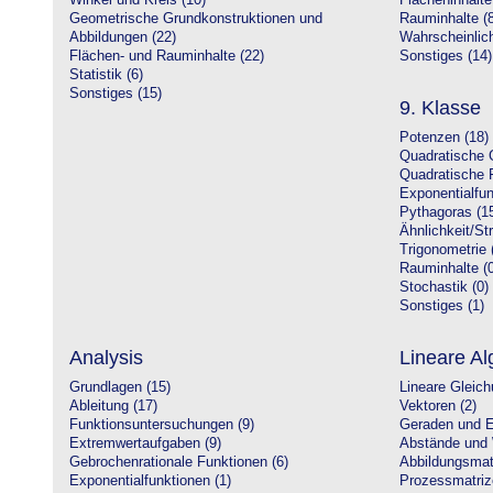
Winkel und Kreis (10)
Flächeninhalte
Geometrische Grundkonstruktionen und
Rauminhalte (8
Abbildungen (22)
Wahrscheinlich
Flächen- und Rauminhalte (22)
Sonstiges (14)
Statistik (6)
Sonstiges (15)
9. Klasse
Potenzen (18)
Quadratische 
Quadratische 
Exponentialfun
Pythagoras (1
Ähnlichkeit/St
Trigonometrie 
Rauminhalte (0
Stochastik (0)
Sonstiges (1)
Analysis
Lineare Al
Grundlagen (15)
Lineare Gleic
Ableitung (17)
Vektoren (2)
Funktionsuntersuchungen (9)
Geraden und E
Extremwertaufgaben (9)
Abstände und 
Gebrochenrationale Funktionen (6)
Abbildungsmatr
Exponentialfunktionen (1)
Prozessmatriz