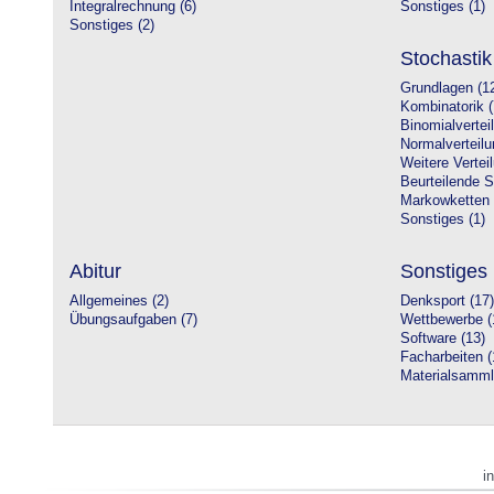
Integralrechnung (6)
Sonstiges (1)
Sonstiges (2)
Stochastik
Grundlagen (1
Kombinatorik (
Binomialvertei
Normalverteilu
Weitere Vertei
Beurteilende St
Markowketten 
Sonstiges (1)
Abitur
Sonstiges
Allgemeines (2)
Denksport (17)
Übungsaufgaben (7)
Wettbewerbe (
Software (13)
Facharbeiten (
Materialsamml
i