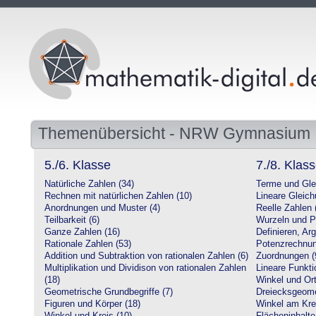
Themenübersicht - NRW Gymnasium
5./6. Klasse
7./8. Klas
Natürliche Zahlen (34)
Terme und Gle
Rechnen mit natürlichen Zahlen (10)
Lineare Gleic
Anordnungen und Muster (4)
Reelle Zahlen 
Teilbarkeit (6)
Wurzeln und P
Ganze Zahlen (16)
Definieren, Ar
Rationale Zahlen (53)
Potenzrechnun
Addition und Subtraktion von rationalen Zahlen (6)
Zuordnungen (
Multiplikation und Dividison von rationalen Zahlen
Lineare Funkti
(18)
Winkel und Ort
Geometrische Grundbegriffe (7)
Dreiecksgeome
Figuren und Körper (18)
Winkel am Krei