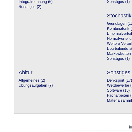
Integralrechnung (6)
Sonstiges (1)
Sonstiges (2)
Stochastik
Grundlagen (1
Kombinatorik (
Binomialvertei
Normalverteilu
Weitere Vertei
Beurteilende St
Markowketten 
Sonstiges (1)
Abitur
Sonstiges
Allgemeines (2)
Denksport (17)
Übungsaufgaben (7)
Wettbewerbe (
Software (13)
Facharbeiten (
Materialsamml
i