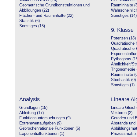
Winkel und Kreis (10)
Flächeninhalte
Geometrische Grundkonstruktionen und
Rauminhalte (8
Abbildungen (22)
Wahrscheinlich
Flächen- und Rauminhalte (22)
Sonstiges (14)
Statistik (6)
Sonstiges (15)
9. Klasse
Potenzen (18)
Quadratische 
Quadratische 
Exponentialfun
Pythagoras (1
Ähnlichkeit/St
Trigonometrie 
Rauminhalte (0
Stochastik (0)
Sonstiges (1)
Analysis
Lineare Al
Grundlagen (15)
Lineare Gleic
Ableitung (17)
Vektoren (2)
Funktionsuntersuchungen (9)
Geraden und E
Extremwertaufgaben (9)
Abstände und 
Gebrochenrationale Funktionen (6)
Abbildungsmatr
Exponentialfunktionen (1)
Prozessmatriz