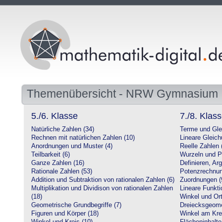
Themenübersicht - NRW Gymnasium
5./6. Klasse
7./8. Klas
Natürliche Zahlen (34)
Terme und Gle
Rechnen mit natürlichen Zahlen (10)
Lineare Gleic
Anordnungen und Muster (4)
Reelle Zahlen 
Teilbarkeit (6)
Wurzeln und P
Ganze Zahlen (16)
Definieren, Ar
Rationale Zahlen (53)
Potenzrechnun
Addition und Subtraktion von rationalen Zahlen (6)
Zuordnungen (
Multiplikation und Dividison von rationalen Zahlen
Lineare Funkti
(18)
Winkel und Ort
Geometrische Grundbegriffe (7)
Dreiecksgeome
Figuren und Körper (18)
Winkel am Krei