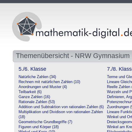
Themenübersicht - NRW Gymnasium
5./6. Klasse
7./8. Klas
Natürliche Zahlen (34)
Terme und Gle
Rechnen mit natürlichen Zahlen (10)
Lineare Gleic
Anordnungen und Muster (4)
Reelle Zahlen 
Teilbarkeit (6)
Wurzeln und P
Ganze Zahlen (16)
Definieren, Ar
Rationale Zahlen (53)
Potenzrechnun
Addition und Subtraktion von rationalen Zahlen (6)
Zuordnungen (
Multiplikation und Dividison von rationalen Zahlen
Lineare Funkti
(18)
Winkel und Ort
Geometrische Grundbegriffe (7)
Dreiecksgeome
Figuren und Körper (18)
Winkel am Krei