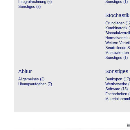
Integralrechnung (6)
Sonstiges (1)
Sonstiges (2)
Stochastik
Grundlagen (1
Kombinatorik (
Binomialvertei
Normalverteilu
Weitere Vertei
Beurteilende St
Markowketten 
Sonstiges (1)
Abitur
Sonstiges
Allgemeines (2)
Denksport (17)
Übungsaufgaben (7)
Wettbewerbe (
Software (13)
Facharbeiten (
Materialsamml
i