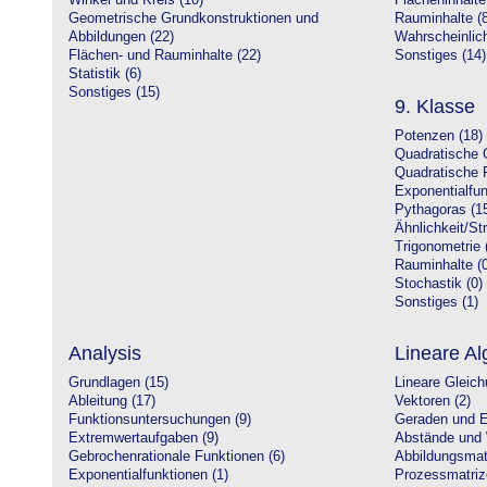
Winkel und Kreis (10)
Flächeninhalte
Geometrische Grundkonstruktionen und
Rauminhalte (8
Abbildungen (22)
Wahrscheinlich
Flächen- und Rauminhalte (22)
Sonstiges (14)
Statistik (6)
Sonstiges (15)
9. Klasse
Potenzen (18)
Quadratische 
Quadratische 
Exponentialfun
Pythagoras (1
Ähnlichkeit/St
Trigonometrie 
Rauminhalte (0
Stochastik (0)
Sonstiges (1)
Analysis
Lineare Al
Grundlagen (15)
Lineare Gleic
Ableitung (17)
Vektoren (2)
Funktionsuntersuchungen (9)
Geraden und E
Extremwertaufgaben (9)
Abstände und 
Gebrochenrationale Funktionen (6)
Abbildungsmatr
Exponentialfunktionen (1)
Prozessmatriz