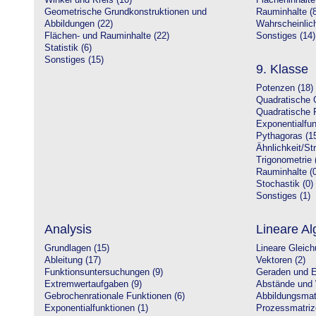
Winkel und Kreis (10)
Flächeninhalte
Geometrische Grundkonstruktionen und
Rauminhalte (8
Abbildungen (22)
Wahrscheinlich
Flächen- und Rauminhalte (22)
Sonstiges (14)
Statistik (6)
Sonstiges (15)
9. Klasse
Potenzen (18)
Quadratische 
Quadratische 
Exponentialfun
Pythagoras (1
Ähnlichkeit/St
Trigonometrie 
Rauminhalte (0
Stochastik (0)
Sonstiges (1)
Analysis
Lineare Al
Grundlagen (15)
Lineare Gleic
Ableitung (17)
Vektoren (2)
Funktionsuntersuchungen (9)
Geraden und E
Extremwertaufgaben (9)
Abstände und 
Gebrochenrationale Funktionen (6)
Abbildungsmatr
Exponentialfunktionen (1)
Prozessmatriz