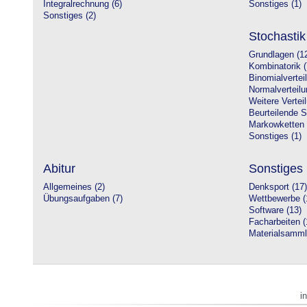
Integralrechnung (6)
Sonstiges (1)
Sonstiges (2)
Stochastik
Grundlagen (1
Kombinatorik (
Binomialvertei
Normalverteilu
Weitere Vertei
Beurteilende St
Markowketten 
Sonstiges (1)
Abitur
Sonstiges
Allgemeines (2)
Denksport (17)
Übungsaufgaben (7)
Wettbewerbe (
Software (13)
Facharbeiten (
Materialsamml
i