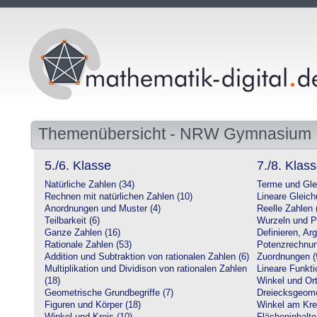
Themenübersicht - NRW Gymnasium
5./6. Klasse
7./8. Klas
Natürliche Zahlen (34)
Terme und Gle
Rechnen mit natürlichen Zahlen (10)
Lineare Gleic
Anordnungen und Muster (4)
Reelle Zahlen 
Teilbarkeit (6)
Wurzeln und P
Ganze Zahlen (16)
Definieren, Ar
Rationale Zahlen (53)
Potenzrechnun
Addition und Subtraktion von rationalen Zahlen (6)
Zuordnungen (
Multiplikation und Dividison von rationalen Zahlen
Lineare Funkti
(18)
Winkel und Ort
Geometrische Grundbegriffe (7)
Dreiecksgeome
Figuren und Körper (18)
Winkel am Krei