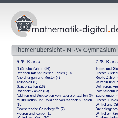
Themenübersicht - NRW Gymnasium
5./6. Klasse
7./8. Klas
Natürliche Zahlen (34)
Terme und Gle
Rechnen mit natürlichen Zahlen (10)
Lineare Gleic
Anordnungen und Muster (4)
Reelle Zahlen 
Teilbarkeit (6)
Wurzeln und P
Ganze Zahlen (16)
Definieren, Ar
Rationale Zahlen (53)
Potenzrechnun
Addition und Subtraktion von rationalen Zahlen (6)
Zuordnungen (
Multiplikation und Dividison von rationalen Zahlen
Lineare Funkti
(18)
Winkel und Ort
Geometrische Grundbegriffe (7)
Dreiecksgeome
Figuren und Körper (18)
Winkel am Krei