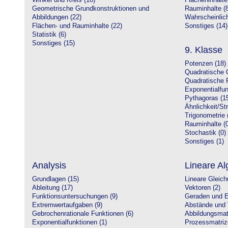
Winkel und Kreis (10)
Flächeninhalte
Geometrische Grundkonstruktionen und
Rauminhalte (8
Abbildungen (22)
Wahrscheinlich
Flächen- und Rauminhalte (22)
Sonstiges (14)
Statistik (6)
Sonstiges (15)
9. Klasse
Potenzen (18)
Quadratische 
Quadratische 
Exponentialfun
Pythagoras (1
Ähnlichkeit/St
Trigonometrie 
Rauminhalte (0
Stochastik (0)
Sonstiges (1)
Analysis
Lineare Al
Grundlagen (15)
Lineare Gleic
Ableitung (17)
Vektoren (2)
Funktionsuntersuchungen (9)
Geraden und E
Extremwertaufgaben (9)
Abstände und 
Gebrochenrationale Funktionen (6)
Abbildungsmatr
Exponentialfunktionen (1)
Prozessmatriz