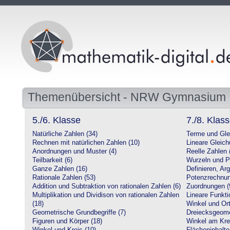
Themenübersicht - NRW Gymnasium
5./6. Klasse
7./8. Klas
Natürliche Zahlen (34)
Terme und Gle
Rechnen mit natürlichen Zahlen (10)
Lineare Gleic
Anordnungen und Muster (4)
Reelle Zahlen 
Teilbarkeit (6)
Wurzeln und P
Ganze Zahlen (16)
Definieren, Ar
Rationale Zahlen (53)
Potenzrechnun
Addition und Subtraktion von rationalen Zahlen (6)
Zuordnungen (
Multiplikation und Dividison von rationalen Zahlen
Lineare Funkti
(18)
Winkel und Ort
Geometrische Grundbegriffe (7)
Dreiecksgeome
Figuren und Körper (18)
Winkel am Krei