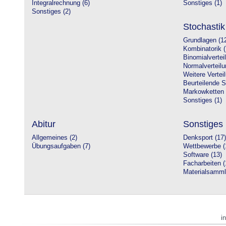
Integralrechnung (6)
Sonstiges (1)
Sonstiges (2)
Stochastik
Grundlagen (1
Kombinatorik (
Binomialvertei
Normalverteilu
Weitere Vertei
Beurteilende St
Markowketten 
Sonstiges (1)
Abitur
Sonstiges
Allgemeines (2)
Denksport (17)
Übungsaufgaben (7)
Wettbewerbe (
Software (13)
Facharbeiten (
Materialsamml
i