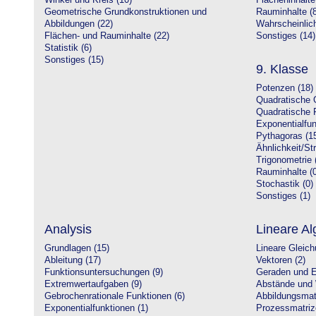
Winkel und Kreis (10)
Flächeninhalte
Geometrische Grundkonstruktionen und
Rauminhalte (8
Abbildungen (22)
Wahrscheinlich
Flächen- und Rauminhalte (22)
Sonstiges (14)
Statistik (6)
Sonstiges (15)
9. Klasse
Potenzen (18)
Quadratische 
Quadratische 
Exponentialfun
Pythagoras (1
Ähnlichkeit/St
Trigonometrie 
Rauminhalte (0
Stochastik (0)
Sonstiges (1)
Analysis
Lineare Al
Grundlagen (15)
Lineare Gleic
Ableitung (17)
Vektoren (2)
Funktionsuntersuchungen (9)
Geraden und E
Extremwertaufgaben (9)
Abstände und 
Gebrochenrationale Funktionen (6)
Abbildungsmatr
Exponentialfunktionen (1)
Prozessmatriz