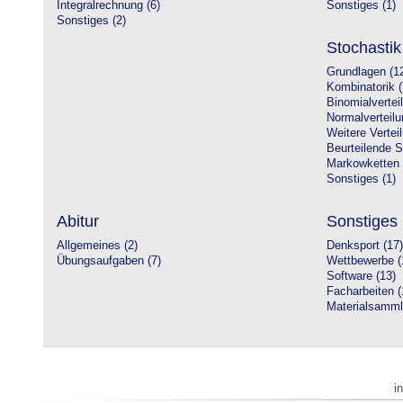
Integralrechnung (6)
Sonstiges (1)
Sonstiges (2)
Stochastik
Grundlagen (1
Kombinatorik (
Binomialvertei
Normalverteilu
Weitere Vertei
Beurteilende St
Markowketten 
Sonstiges (1)
Abitur
Sonstiges
Allgemeines (2)
Denksport (17)
Übungsaufgaben (7)
Wettbewerbe (
Software (13)
Facharbeiten (
Materialsamml
i