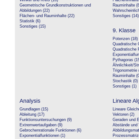
Winkel und Kreis (10)
Flächeninhalte
Geometrische Grundkonstruktionen und
Rauminhalte (8
Abbildungen (22)
Wahrscheinlich
Flächen- und Rauminhalte (22)
Sonstiges (14)
Statistik (6)
Sonstiges (15)
9. Klasse
Potenzen (18)
Quadratische 
Quadratische 
Exponentialfun
Pythagoras (1
Ähnlichkeit/St
Trigonometrie 
Rauminhalte (0
Stochastik (0)
Sonstiges (1)
Analysis
Lineare Al
Grundlagen (15)
Lineare Gleic
Ableitung (17)
Vektoren (2)
Funktionsuntersuchungen (9)
Geraden und E
Extremwertaufgaben (9)
Abstände und 
Gebrochenrationale Funktionen (6)
Abbildungsmatr
Exponentialfunktionen (1)
Prozessmatriz