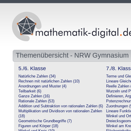
Themenübersicht - NRW Gymnasium
5./6. Klasse
7./8. Klas
Natürliche Zahlen (34)
Terme und Gle
Rechnen mit natürlichen Zahlen (10)
Lineare Gleic
Anordnungen und Muster (4)
Reelle Zahlen 
Teilbarkeit (6)
Wurzeln und P
Ganze Zahlen (16)
Definieren, Ar
Rationale Zahlen (53)
Potenzrechnun
Addition und Subtraktion von rationalen Zahlen (6)
Zuordnungen (
Multiplikation und Dividison von rationalen Zahlen
Lineare Funkti
(18)
Winkel und Ort
Geometrische Grundbegriffe (7)
Dreiecksgeome
Figuren und Körper (18)
Winkel am Krei