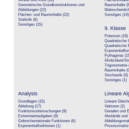
Winkel und Kreis (10)
Flächeninhalte
Geometrische Grundkonstruktionen und
Rauminhalte (8
Abbildungen (22)
Wahrscheinlich
Flächen- und Rauminhalte (22)
Sonstiges (14)
Statistik (6)
Sonstiges (15)
9. Klasse
Potenzen (18)
Quadratische 
Quadratische 
Exponentialfun
Pythagoras (1
Ähnlichkeit/St
Trigonometrie 
Rauminhalte (0
Stochastik (0)
Sonstiges (1)
Analysis
Lineare Al
Grundlagen (15)
Lineare Gleic
Ableitung (17)
Vektoren (2)
Funktionsuntersuchungen (9)
Geraden und E
Extremwertaufgaben (9)
Abstände und 
Gebrochenrationale Funktionen (6)
Abbildungsmatr
Exponentialfunktionen (1)
Prozessmatriz