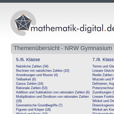
Themenübersicht - NRW Gymnasium
5./6. Klasse
7./8. Klas
Natürliche Zahlen (34)
Terme und Gle
Rechnen mit natürlichen Zahlen (10)
Lineare Gleic
Anordnungen und Muster (4)
Reelle Zahlen 
Teilbarkeit (6)
Wurzeln und P
Ganze Zahlen (16)
Definieren, Ar
Rationale Zahlen (53)
Potenzrechnun
Addition und Subtraktion von rationalen Zahlen (6)
Zuordnungen (
Multiplikation und Dividison von rationalen Zahlen
Lineare Funkti
(18)
Winkel und Ort
Geometrische Grundbegriffe (7)
Dreiecksgeome
Figuren und Körper (18)
Winkel am Krei