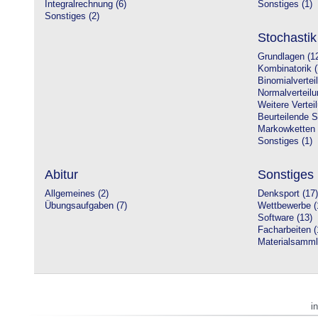
Integralrechnung (6)
Sonstiges (1)
Sonstiges (2)
Stochastik
Grundlagen (1
Kombinatorik (
Binomialvertei
Normalverteilu
Weitere Vertei
Beurteilende St
Markowketten 
Sonstiges (1)
Abitur
Sonstiges
Allgemeines (2)
Denksport (17)
Übungsaufgaben (7)
Wettbewerbe (
Software (13)
Facharbeiten (
Materialsamml
i