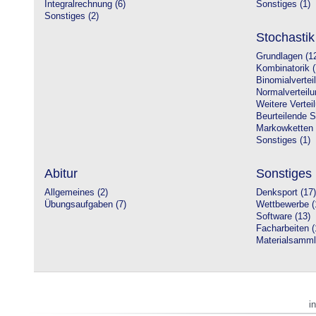
Integralrechnung (6)
Sonstiges (1)
Sonstiges (2)
Stochastik
Grundlagen (1
Kombinatorik (
Binomialvertei
Normalverteilu
Weitere Vertei
Beurteilende St
Markowketten 
Sonstiges (1)
Abitur
Sonstiges
Allgemeines (2)
Denksport (17)
Übungsaufgaben (7)
Wettbewerbe (
Software (13)
Facharbeiten (
Materialsamml
i