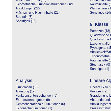
Winkel und Kreis (10)
Flächeninhalte
Geometrische Grundkonstruktionen und
Rauminhalte (8
Abbildungen (22)
Wahrscheinlich
Flächen- und Rauminhalte (22)
Sonstiges (14)
Statistik (6)
Sonstiges (15)
9. Klasse
Potenzen (18)
Quadratische 
Quadratische 
Exponentialfun
Pythagoras (1
Ähnlichkeit/St
Trigonometrie 
Rauminhalte (0
Stochastik (0)
Sonstiges (1)
Analysis
Lineare Al
Grundlagen (15)
Lineare Gleic
Ableitung (17)
Vektoren (2)
Funktionsuntersuchungen (9)
Geraden und E
Extremwertaufgaben (9)
Abstände und 
Gebrochenrationale Funktionen (6)
Abbildungsmatr
Exponentialfunktionen (1)
Prozessmatriz