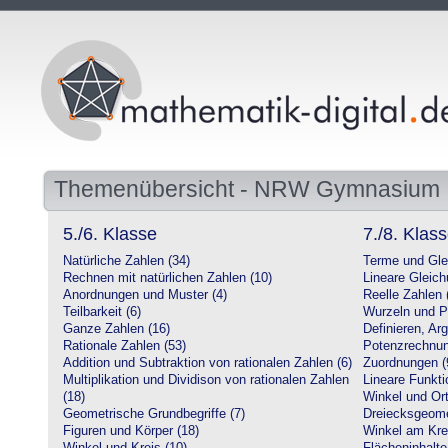
Themenübersicht - NRW Gymnasium
5./6. Klasse
7./8. Klas
Natürliche Zahlen (34)
Terme und Gle
Rechnen mit natürlichen Zahlen (10)
Lineare Gleic
Anordnungen und Muster (4)
Reelle Zahlen 
Teilbarkeit (6)
Wurzeln und P
Ganze Zahlen (16)
Definieren, Ar
Rationale Zahlen (53)
Potenzrechnun
Addition und Subtraktion von rationalen Zahlen (6)
Zuordnungen (
Multiplikation und Dividison von rationalen Zahlen
Lineare Funkti
(18)
Winkel und Ort
Geometrische Grundbegriffe (7)
Dreiecksgeome
Figuren und Körper (18)
Winkel am Krei