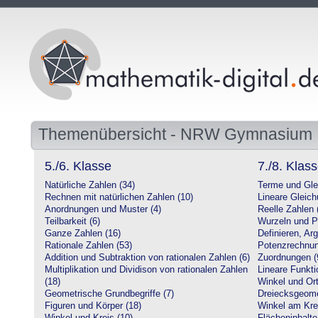
Themenübersicht - NRW Gymnasium
5./6. Klasse
7./8. Klas
Natürliche Zahlen (34)
Terme und Gle
Rechnen mit natürlichen Zahlen (10)
Lineare Gleic
Anordnungen und Muster (4)
Reelle Zahlen 
Teilbarkeit (6)
Wurzeln und P
Ganze Zahlen (16)
Definieren, Ar
Rationale Zahlen (53)
Potenzrechnun
Addition und Subtraktion von rationalen Zahlen (6)
Zuordnungen (
Multiplikation und Dividison von rationalen Zahlen
Lineare Funkti
(18)
Winkel und Ort
Geometrische Grundbegriffe (7)
Dreiecksgeome
Figuren und Körper (18)
Winkel am Krei