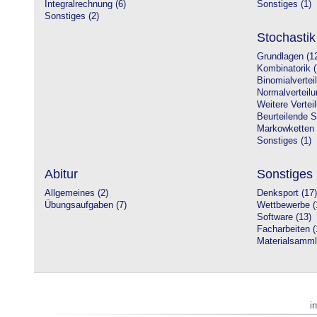
Integralrechnung (6)
Sonstiges (1)
Sonstiges (2)
Stochastik
Grundlagen (1
Kombinatorik (
Binomialvertei
Normalverteilu
Weitere Vertei
Beurteilende St
Markowketten 
Sonstiges (1)
Abitur
Sonstiges
Allgemeines (2)
Denksport (17)
Übungsaufgaben (7)
Wettbewerbe (
Software (13)
Facharbeiten (
Materialsamml
i