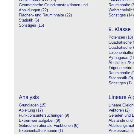
Winkel und Kreis (10)
Flächeninhalte
Geometrische Grundkonstruktionen und
Rauminhalte (8
Abbildungen (22)
Wahrscheinlich
Flächen- und Rauminhalte (22)
Sonstiges (14)
Statistik (6)
Sonstiges (15)
9. Klasse
Potenzen (18)
Quadratische 
Quadratische 
Exponentialfun
Pythagoras (1
Ähnlichkeit/St
Trigonometrie 
Rauminhalte (0
Stochastik (0)
Sonstiges (1)
Analysis
Lineare Al
Grundlagen (15)
Lineare Gleic
Ableitung (17)
Vektoren (2)
Funktionsuntersuchungen (9)
Geraden und E
Extremwertaufgaben (9)
Abstände und 
Gebrochenrationale Funktionen (6)
Abbildungsmatr
Exponentialfunktionen (1)
Prozessmatriz