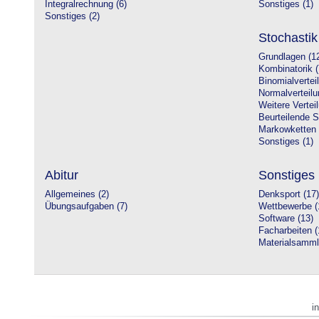
Integralrechnung (6)
Sonstiges (1)
Sonstiges (2)
Stochastik
Grundlagen (1
Kombinatorik (
Binomialvertei
Normalverteilu
Weitere Vertei
Beurteilende St
Markowketten 
Sonstiges (1)
Abitur
Sonstiges
Allgemeines (2)
Denksport (17)
Übungsaufgaben (7)
Wettbewerbe (
Software (13)
Facharbeiten (
Materialsamml
i