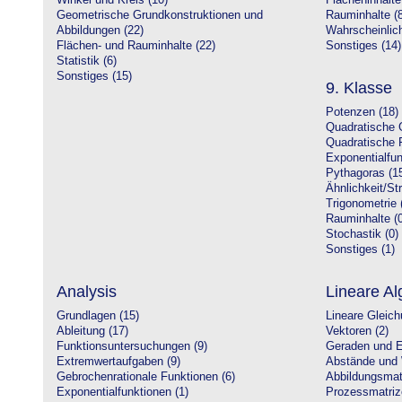
Winkel und Kreis (10)
Flächeninhalte
Geometrische Grundkonstruktionen und
Rauminhalte (8
Abbildungen (22)
Wahrscheinlich
Flächen- und Rauminhalte (22)
Sonstiges (14)
Statistik (6)
Sonstiges (15)
9. Klasse
Potenzen (18)
Quadratische 
Quadratische 
Exponentialfun
Pythagoras (1
Ähnlichkeit/St
Trigonometrie 
Rauminhalte (0
Stochastik (0)
Sonstiges (1)
Analysis
Lineare Al
Grundlagen (15)
Lineare Gleic
Ableitung (17)
Vektoren (2)
Funktionsuntersuchungen (9)
Geraden und E
Extremwertaufgaben (9)
Abstände und 
Gebrochenrationale Funktionen (6)
Abbildungsmatr
Exponentialfunktionen (1)
Prozessmatriz