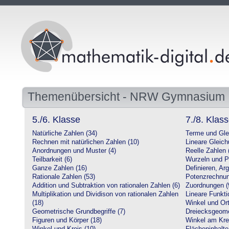
Themenübersicht - NRW Gymnasium
5./6. Klasse
7./8. Klas
Natürliche Zahlen (34)
Terme und Gle
Rechnen mit natürlichen Zahlen (10)
Lineare Gleic
Anordnungen und Muster (4)
Reelle Zahlen 
Teilbarkeit (6)
Wurzeln und P
Ganze Zahlen (16)
Definieren, Ar
Rationale Zahlen (53)
Potenzrechnun
Addition und Subtraktion von rationalen Zahlen (6)
Zuordnungen (
Multiplikation und Dividison von rationalen Zahlen
Lineare Funkti
(18)
Winkel und Ort
Geometrische Grundbegriffe (7)
Dreiecksgeome
Figuren und Körper (18)
Winkel am Krei